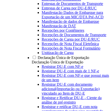
Entregas de Documentos de Transporte
Entregas de Carga por DU-E/RUC
Manifestação Dados de Embarque para
Exportação de um MIC/DTA Pré-ACD
Manifestação de dados de Embarque
Manifestação de DAT
Recepções por Contêineres
Recepções de Documentos de Transporte
Recepções de Carga por DU-E/RUC
Recepções de Nota Fiscal Eletrônica
Recepções de Nota Fiscal Formulário
Unitização de Carga
Declaração Única de Exportação
Declaração Única de Exportação
Registrar DU-E com NF-e
Registrar DU-E com mais de 1 NF-e
Registrar DU-E com NF-e que possui mais
de um item
Registrar DU-E com documento
adicional(Importação ou Exportação)
vinculado ao Item de DU-E
Registrar e Retificar DU-E - Ciente da
análise de pré-registro
Registrar e retificar DU-E com nota