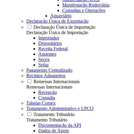
Manifestação Rodoviária
Consultas e Operações
Aquaviário
Declaração Única de Exportação
Declaração Única de Importação
Declaração Única de Importação
Importador
Depositários
Receita Federal
Anuentes
Secex
Sefaz
Pagamento Centralizado
Recintos Aduaneiros
Remessas Internacionais
Remessas Internacionais
Recepção
Consulta
Tabelas Comex
Tratamento Administrativo e LPCO
Tratamento Tributário
Tratamento Tributário
Documentação da API
Dados de Apoio