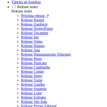
Tabelas de domínio
Release notes
Release notes
Próxima release ↗
Release Paraná
Release Zambeze
Release Negro/Purus
Release Tocantins
Release Inn
Release Volga
Release Hamza
Release Apa
Release Paranapanema Afluentes
Release Reno
Release Paracatu
Release Capibaribe
Release Congo
Release Spree
Release Torne
Release Guaíba
Release Amarelo
Release Loire
Release Eufrates
Release São João
Release Pisom Afluente