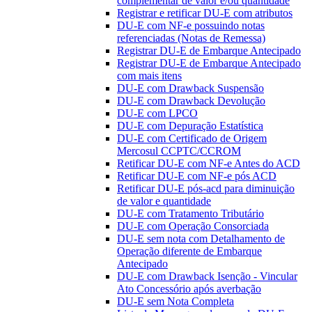
complementar de valor e/ou quantidade
Registrar e retificar DU-E com atributos
DU-E com NF-e possuindo notas
referenciadas (Notas de Remessa)
Registrar DU-E de Embarque Antecipado
Registrar DU-E de Embarque Antecipado
com mais itens
DU-E com Drawback Suspensão
DU-E com Drawback Devolução
DU-E com LPCO
DU-E com Depuração Estatística
DU-E com Certificado de Origem
Mercosul CCPTC/CCROM
Retificar DU-E com NF-e Antes do ACD
Retificar DU-E com NF-e pós ACD
Retificar DU-E pós-acd para diminuição
de valor e quantidade
DU-E com Tratamento Tributário
DU-E com Operação Consorciada
DU-E sem nota com Detalhamento de
Operação diferente de Embarque
Antecipado
DU-E com Drawback Isenção - Vincular
Ato Concessório após averbação
DU-E sem Nota Completa