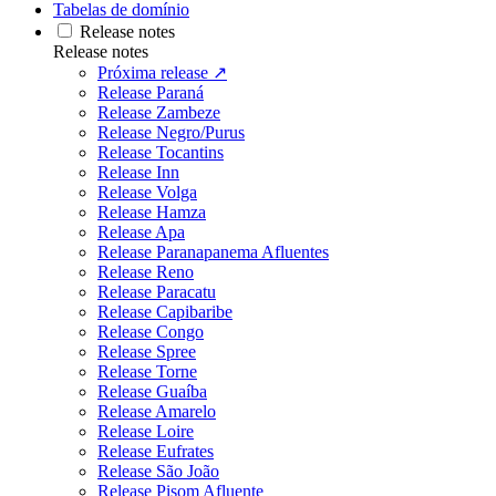
Tabelas de domínio
Release notes
Release notes
Próxima release ↗
Release Paraná
Release Zambeze
Release Negro/Purus
Release Tocantins
Release Inn
Release Volga
Release Hamza
Release Apa
Release Paranapanema Afluentes
Release Reno
Release Paracatu
Release Capibaribe
Release Congo
Release Spree
Release Torne
Release Guaíba
Release Amarelo
Release Loire
Release Eufrates
Release São João
Release Pisom Afluente