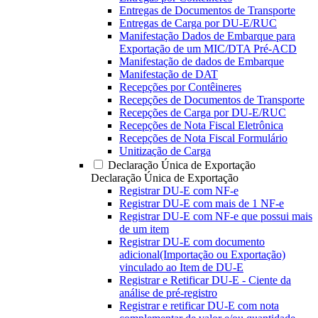
Entregas de Documentos de Transporte
Entregas de Carga por DU-E/RUC
Manifestação Dados de Embarque para
Exportação de um MIC/DTA Pré-ACD
Manifestação de dados de Embarque
Manifestação de DAT
Recepções por Contêineres
Recepções de Documentos de Transporte
Recepções de Carga por DU-E/RUC
Recepções de Nota Fiscal Eletrônica
Recepções de Nota Fiscal Formulário
Unitização de Carga
Declaração Única de Exportação
Declaração Única de Exportação
Registrar DU-E com NF-e
Registrar DU-E com mais de 1 NF-e
Registrar DU-E com NF-e que possui mais
de um item
Registrar DU-E com documento
adicional(Importação ou Exportação)
vinculado ao Item de DU-E
Registrar e Retificar DU-E - Ciente da
análise de pré-registro
Registrar e retificar DU-E com nota