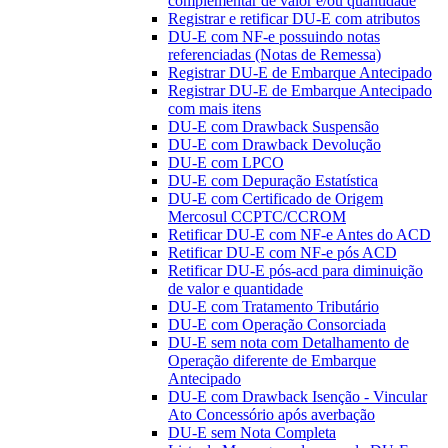
complementar de valor e/ou quantidade
Registrar e retificar DU-E com atributos
DU-E com NF-e possuindo notas
referenciadas (Notas de Remessa)
Registrar DU-E de Embarque Antecipado
Registrar DU-E de Embarque Antecipado
com mais itens
DU-E com Drawback Suspensão
DU-E com Drawback Devolução
DU-E com LPCO
DU-E com Depuração Estatística
DU-E com Certificado de Origem
Mercosul CCPTC/CCROM
Retificar DU-E com NF-e Antes do ACD
Retificar DU-E com NF-e pós ACD
Retificar DU-E pós-acd para diminuição
de valor e quantidade
DU-E com Tratamento Tributário
DU-E com Operação Consorciada
DU-E sem nota com Detalhamento de
Operação diferente de Embarque
Antecipado
DU-E com Drawback Isenção - Vincular
Ato Concessório após averbação
DU-E sem Nota Completa