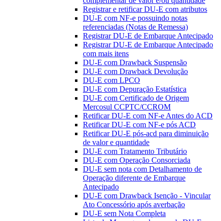
complementar de valor e/ou quantidade
Registrar e retificar DU-E com atributos
DU-E com NF-e possuindo notas
referenciadas (Notas de Remessa)
Registrar DU-E de Embarque Antecipado
Registrar DU-E de Embarque Antecipado
com mais itens
DU-E com Drawback Suspensão
DU-E com Drawback Devolução
DU-E com LPCO
DU-E com Depuração Estatística
DU-E com Certificado de Origem
Mercosul CCPTC/CCROM
Retificar DU-E com NF-e Antes do ACD
Retificar DU-E com NF-e pós ACD
Retificar DU-E pós-acd para diminuição
de valor e quantidade
DU-E com Tratamento Tributário
DU-E com Operação Consorciada
DU-E sem nota com Detalhamento de
Operação diferente de Embarque
Antecipado
DU-E com Drawback Isenção - Vincular
Ato Concessório após averbação
DU-E sem Nota Completa