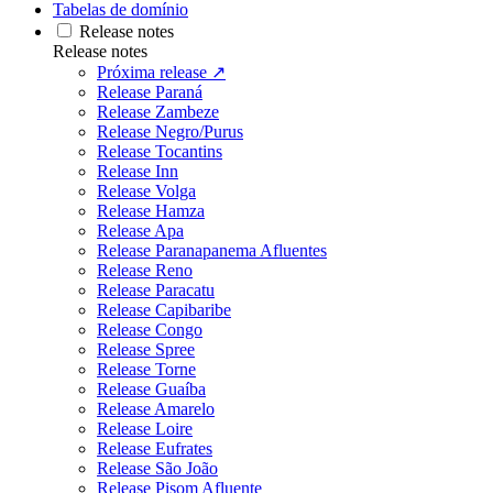
Tabelas de domínio
Release notes
Release notes
Próxima release ↗
Release Paraná
Release Zambeze
Release Negro/Purus
Release Tocantins
Release Inn
Release Volga
Release Hamza
Release Apa
Release Paranapanema Afluentes
Release Reno
Release Paracatu
Release Capibaribe
Release Congo
Release Spree
Release Torne
Release Guaíba
Release Amarelo
Release Loire
Release Eufrates
Release São João
Release Pisom Afluente