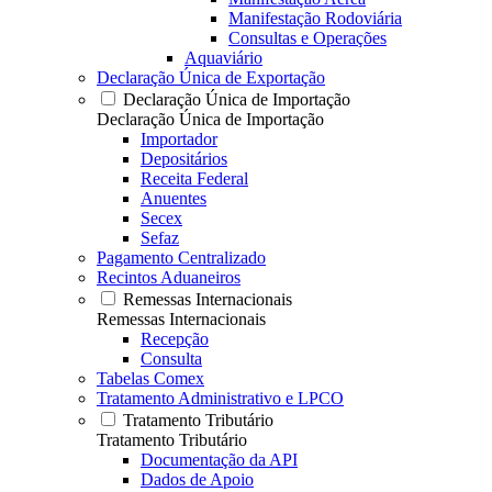
Manifestação Rodoviária
Consultas e Operações
Aquaviário
Declaração Única de Exportação
Declaração Única de Importação
Declaração Única de Importação
Importador
Depositários
Receita Federal
Anuentes
Secex
Sefaz
Pagamento Centralizado
Recintos Aduaneiros
Remessas Internacionais
Remessas Internacionais
Recepção
Consulta
Tabelas Comex
Tratamento Administrativo e LPCO
Tratamento Tributário
Tratamento Tributário
Documentação da API
Dados de Apoio