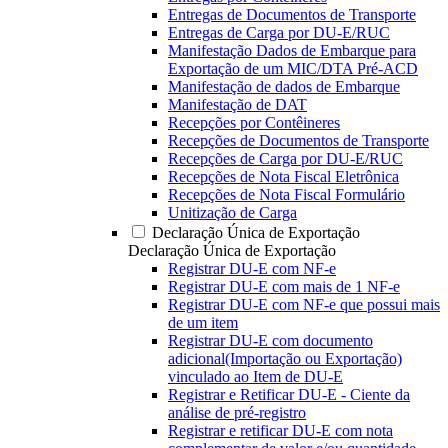
Entregas de Documentos de Transporte
Entregas de Carga por DU-E/RUC
Manifestação Dados de Embarque para
Exportação de um MIC/DTA Pré-ACD
Manifestação de dados de Embarque
Manifestação de DAT
Recepções por Contêineres
Recepções de Documentos de Transporte
Recepções de Carga por DU-E/RUC
Recepções de Nota Fiscal Eletrônica
Recepções de Nota Fiscal Formulário
Unitização de Carga
Declaração Única de Exportação
Declaração Única de Exportação
Registrar DU-E com NF-e
Registrar DU-E com mais de 1 NF-e
Registrar DU-E com NF-e que possui mais
de um item
Registrar DU-E com documento
adicional(Importação ou Exportação)
vinculado ao Item de DU-E
Registrar e Retificar DU-E - Ciente da
análise de pré-registro
Registrar e retificar DU-E com nota