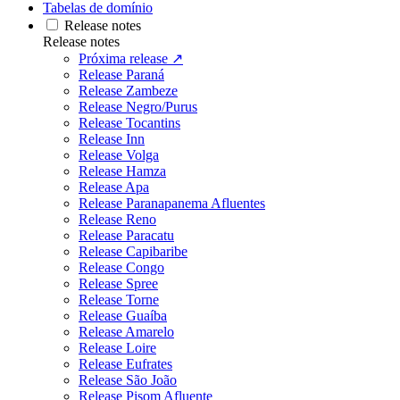
Tabelas de domínio
Release notes
Release notes
Próxima release ↗
Release Paraná
Release Zambeze
Release Negro/Purus
Release Tocantins
Release Inn
Release Volga
Release Hamza
Release Apa
Release Paranapanema Afluentes
Release Reno
Release Paracatu
Release Capibaribe
Release Congo
Release Spree
Release Torne
Release Guaíba
Release Amarelo
Release Loire
Release Eufrates
Release São João
Release Pisom Afluente