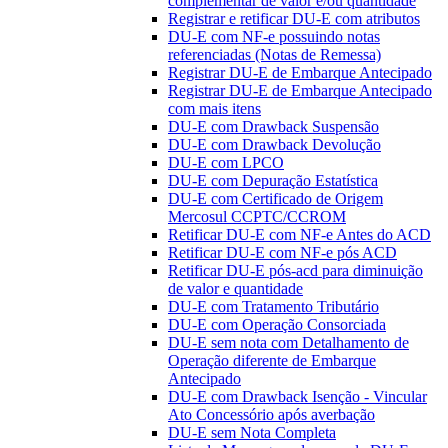
complementar de valor e/ou quantidade
Registrar e retificar DU-E com atributos
DU-E com NF-e possuindo notas
referenciadas (Notas de Remessa)
Registrar DU-E de Embarque Antecipado
Registrar DU-E de Embarque Antecipado
com mais itens
DU-E com Drawback Suspensão
DU-E com Drawback Devolução
DU-E com LPCO
DU-E com Depuração Estatística
DU-E com Certificado de Origem
Mercosul CCPTC/CCROM
Retificar DU-E com NF-e Antes do ACD
Retificar DU-E com NF-e pós ACD
Retificar DU-E pós-acd para diminuição
de valor e quantidade
DU-E com Tratamento Tributário
DU-E com Operação Consorciada
DU-E sem nota com Detalhamento de
Operação diferente de Embarque
Antecipado
DU-E com Drawback Isenção - Vincular
Ato Concessório após averbação
DU-E sem Nota Completa