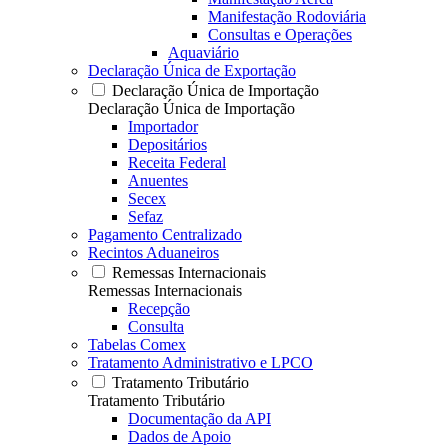
Manifestação Rodoviária
Consultas e Operações
Aquaviário
Declaração Única de Exportação
Declaração Única de Importação
Declaração Única de Importação
Importador
Depositários
Receita Federal
Anuentes
Secex
Sefaz
Pagamento Centralizado
Recintos Aduaneiros
Remessas Internacionais
Remessas Internacionais
Recepção
Consulta
Tabelas Comex
Tratamento Administrativo e LPCO
Tratamento Tributário
Tratamento Tributário
Documentação da API
Dados de Apoio