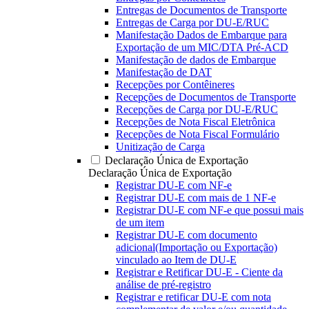
Entregas de Documentos de Transporte
Entregas de Carga por DU-E/RUC
Manifestação Dados de Embarque para
Exportação de um MIC/DTA Pré-ACD
Manifestação de dados de Embarque
Manifestação de DAT
Recepções por Contêineres
Recepções de Documentos de Transporte
Recepções de Carga por DU-E/RUC
Recepções de Nota Fiscal Eletrônica
Recepções de Nota Fiscal Formulário
Unitização de Carga
Declaração Única de Exportação
Declaração Única de Exportação
Registrar DU-E com NF-e
Registrar DU-E com mais de 1 NF-e
Registrar DU-E com NF-e que possui mais
de um item
Registrar DU-E com documento
adicional(Importação ou Exportação)
vinculado ao Item de DU-E
Registrar e Retificar DU-E - Ciente da
análise de pré-registro
Registrar e retificar DU-E com nota