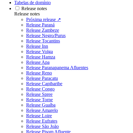
Tabelas de domínio
Release notes
Release notes
Próxima release ↗
Release Paraná
Release Zambeze
Release Negro/Purus
Release Tocantins
Release Inn
Release Volga
Release Hamza
Release Apa
Release Paranapanema Afluentes
Release Reno
Release Paracatu
Release Capibaribe
Release Congo
Release Spree
Release Torne
Release Guaíba
Release Amarelo
Release Loire
Release Eufrates
Release São João
Release Pisom Afluente