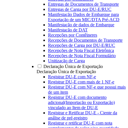
Entregas de Documentos de Transporte
Entregas de Carga por DU-E/RUC
Manifestação Dados de Embarque para
Exportação de um MIC/DTA Pré-ACD
Manifestação de dados de Embarque
Manifestação de DAT
Recepções por Contêineres
Recepções de Documentos de Transporte
Recepções de Carga por DU-E/RUC
Recepções de Nota Fiscal Eletrônica
Recepções de Nota Fiscal Formulário
Unitização de Carga
Declaração Única de Exportação
Declaração Única de Exportação
Registrar DU-E com NF-e
Registrar DU-E com mais de 1 NF-e
Registrar DU-E com NF-e que possui mais
de um item
Registrar DU-E com documento
adicional(Importação ou Exportação)
vinculado ao Item de DU-E
Registrar e Retificar DU-E - Ciente da
análise de pré-registro
Registrar e retificar DU-E com nota