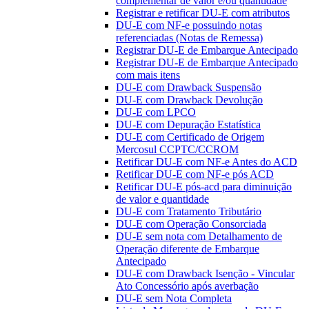
complementar de valor e/ou quantidade
Registrar e retificar DU-E com atributos
DU-E com NF-e possuindo notas
referenciadas (Notas de Remessa)
Registrar DU-E de Embarque Antecipado
Registrar DU-E de Embarque Antecipado
com mais itens
DU-E com Drawback Suspensão
DU-E com Drawback Devolução
DU-E com LPCO
DU-E com Depuração Estatística
DU-E com Certificado de Origem
Mercosul CCPTC/CCROM
Retificar DU-E com NF-e Antes do ACD
Retificar DU-E com NF-e pós ACD
Retificar DU-E pós-acd para diminuição
de valor e quantidade
DU-E com Tratamento Tributário
DU-E com Operação Consorciada
DU-E sem nota com Detalhamento de
Operação diferente de Embarque
Antecipado
DU-E com Drawback Isenção - Vincular
Ato Concessório após averbação
DU-E sem Nota Completa