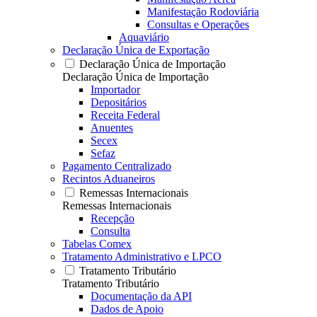
Manifestação Rodoviária
Consultas e Operações
Aquaviário
Declaração Única de Exportação
Declaração Única de Importação
Declaração Única de Importação
Importador
Depositários
Receita Federal
Anuentes
Secex
Sefaz
Pagamento Centralizado
Recintos Aduaneiros
Remessas Internacionais
Remessas Internacionais
Recepção
Consulta
Tabelas Comex
Tratamento Administrativo e LPCO
Tratamento Tributário
Tratamento Tributário
Documentação da API
Dados de Apoio