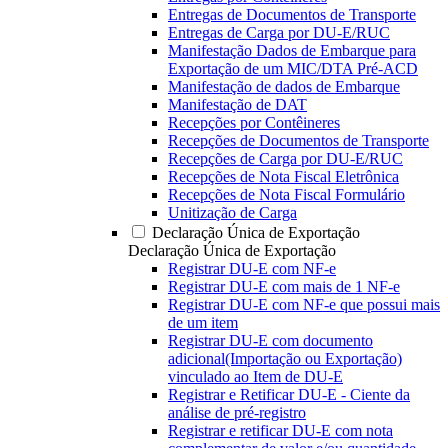
Entregas de Documentos de Transporte
Entregas de Carga por DU-E/RUC
Manifestação Dados de Embarque para
Exportação de um MIC/DTA Pré-ACD
Manifestação de dados de Embarque
Manifestação de DAT
Recepções por Contêineres
Recepções de Documentos de Transporte
Recepções de Carga por DU-E/RUC
Recepções de Nota Fiscal Eletrônica
Recepções de Nota Fiscal Formulário
Unitização de Carga
Declaração Única de Exportação
Declaração Única de Exportação
Registrar DU-E com NF-e
Registrar DU-E com mais de 1 NF-e
Registrar DU-E com NF-e que possui mais
de um item
Registrar DU-E com documento
adicional(Importação ou Exportação)
vinculado ao Item de DU-E
Registrar e Retificar DU-E - Ciente da
análise de pré-registro
Registrar e retificar DU-E com nota