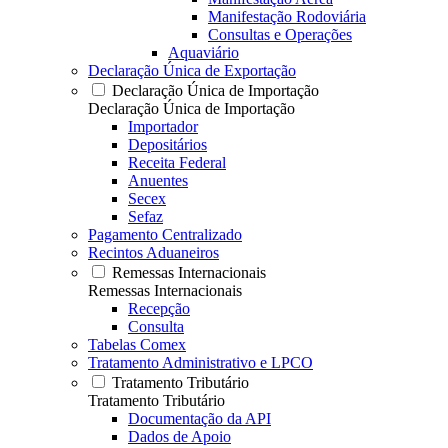
Manifestação Rodoviária
Consultas e Operações
Aquaviário
Declaração Única de Exportação
Declaração Única de Importação
Declaração Única de Importação
Importador
Depositários
Receita Federal
Anuentes
Secex
Sefaz
Pagamento Centralizado
Recintos Aduaneiros
Remessas Internacionais
Remessas Internacionais
Recepção
Consulta
Tabelas Comex
Tratamento Administrativo e LPCO
Tratamento Tributário
Tratamento Tributário
Documentação da API
Dados de Apoio