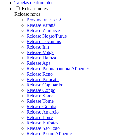
Tabelas de domínio
Release notes
Release notes
Próxima release ↗
Release Paraná
Release Zambeze
Release Negro/Purus
Release Tocantins
Release Inn
Release Volga
Release Hamza
Release Apa
Release Paranapanema Afluentes
Release Reno
Release Paracatu
Release Capibaribe
Release Congo
Release Spree
Release Torne
Release Guaíba
Release Amarelo
Release Loire
Release Eufrates
Release São João
Release Pisom Afluente