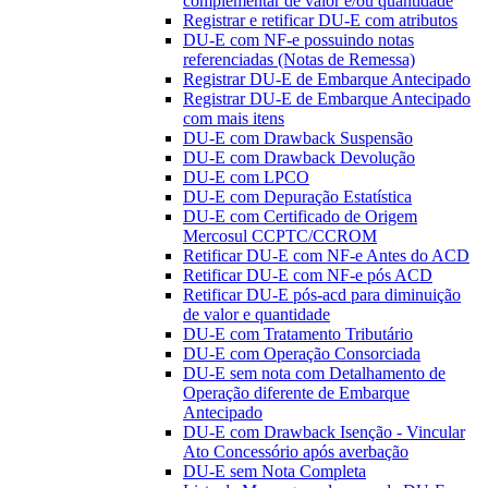
complementar de valor e/ou quantidade
Registrar e retificar DU-E com atributos
DU-E com NF-e possuindo notas
referenciadas (Notas de Remessa)
Registrar DU-E de Embarque Antecipado
Registrar DU-E de Embarque Antecipado
com mais itens
DU-E com Drawback Suspensão
DU-E com Drawback Devolução
DU-E com LPCO
DU-E com Depuração Estatística
DU-E com Certificado de Origem
Mercosul CCPTC/CCROM
Retificar DU-E com NF-e Antes do ACD
Retificar DU-E com NF-e pós ACD
Retificar DU-E pós-acd para diminuição
de valor e quantidade
DU-E com Tratamento Tributário
DU-E com Operação Consorciada
DU-E sem nota com Detalhamento de
Operação diferente de Embarque
Antecipado
DU-E com Drawback Isenção - Vincular
Ato Concessório após averbação
DU-E sem Nota Completa