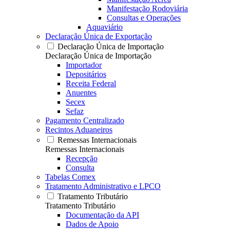
Manifestação Rodoviária
Consultas e Operações
Aquaviário
Declaração Única de Exportação
Declaração Única de Importação
Declaração Única de Importação
Importador
Depositários
Receita Federal
Anuentes
Secex
Sefaz
Pagamento Centralizado
Recintos Aduaneiros
Remessas Internacionais
Remessas Internacionais
Recepção
Consulta
Tabelas Comex
Tratamento Administrativo e LPCO
Tratamento Tributário
Tratamento Tributário
Documentação da API
Dados de Apoio