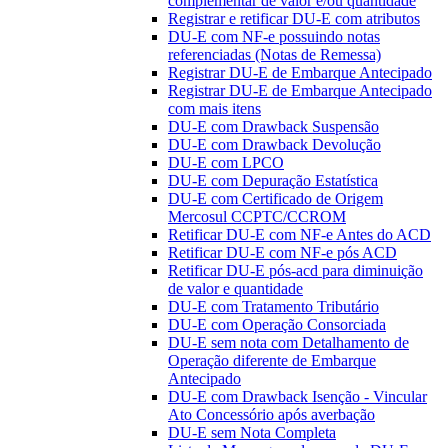
complementar de valor e/ou quantidade
Registrar e retificar DU-E com atributos
DU-E com NF-e possuindo notas
referenciadas (Notas de Remessa)
Registrar DU-E de Embarque Antecipado
Registrar DU-E de Embarque Antecipado
com mais itens
DU-E com Drawback Suspensão
DU-E com Drawback Devolução
DU-E com LPCO
DU-E com Depuração Estatística
DU-E com Certificado de Origem
Mercosul CCPTC/CCROM
Retificar DU-E com NF-e Antes do ACD
Retificar DU-E com NF-e pós ACD
Retificar DU-E pós-acd para diminuição
de valor e quantidade
DU-E com Tratamento Tributário
DU-E com Operação Consorciada
DU-E sem nota com Detalhamento de
Operação diferente de Embarque
Antecipado
DU-E com Drawback Isenção - Vincular
Ato Concessório após averbação
DU-E sem Nota Completa