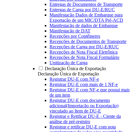
Entregas de Documentos de Transporte
Entregas de Carga por DU-E/RUC
Manifestação Dados de Embarque para
Exportação de um MIC/DTA Pré-ACD
Manifestação de dados de Embarque
Manifestação de DAT
Recepções por Contêineres
Recepções de Documentos de Transporte
Recepções de Carga por DU-E/RUC
Recepções de Nota Fiscal Eletrônica
Recepções de Nota Fiscal Formulário
Unitização de Carga
Declaração Única de Exportação
Declaração Única de Exportação
Registrar DU-E com NF-e
Registrar DU-E com mais de 1 NF-e
Registrar DU-E com NF-e que possui mais
de um item
Registrar DU-E com documento
adicional(Importação ou Exportação)
vinculado ao Item de DU-E
Registrar e Retificar DU-E - Ciente da
análise de pré-registro
Registrar e retificar DU-E com nota