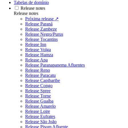
Tabelas de domínio
Release notes
Release notes
Próxima release ↗
Release Paraná
Release Zambeze
Release Negro/Purus
Release Tocantins
Release Inn
Release Volga
Release Hamza
Release Apa
Release Paranapanema Afluentes
Release Reno
Release Paracatu
Release Capibaribe
Release Congo
Release Spree
Release Torne
Release Guaíba
Release Amarelo
Release Loire
Release Eufrates
Release São João
Release Pisom Afluente