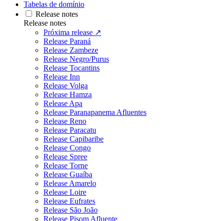
Tabelas de domínio
Release notes
Release notes
Próxima release ↗
Release Paraná
Release Zambeze
Release Negro/Purus
Release Tocantins
Release Inn
Release Volga
Release Hamza
Release Apa
Release Paranapanema Afluentes
Release Reno
Release Paracatu
Release Capibaribe
Release Congo
Release Spree
Release Torne
Release Guaíba
Release Amarelo
Release Loire
Release Eufrates
Release São João
Release Pisom Afluente