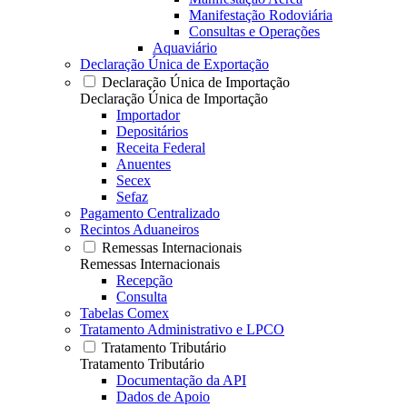
Manifestação Rodoviária
Consultas e Operações
Aquaviário
Declaração Única de Exportação
Declaração Única de Importação
Declaração Única de Importação
Importador
Depositários
Receita Federal
Anuentes
Secex
Sefaz
Pagamento Centralizado
Recintos Aduaneiros
Remessas Internacionais
Remessas Internacionais
Recepção
Consulta
Tabelas Comex
Tratamento Administrativo e LPCO
Tratamento Tributário
Tratamento Tributário
Documentação da API
Dados de Apoio