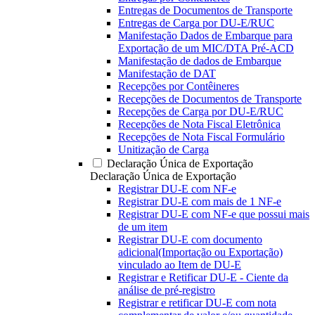
Entregas de Documentos de Transporte
Entregas de Carga por DU-E/RUC
Manifestação Dados de Embarque para
Exportação de um MIC/DTA Pré-ACD
Manifestação de dados de Embarque
Manifestação de DAT
Recepções por Contêineres
Recepções de Documentos de Transporte
Recepções de Carga por DU-E/RUC
Recepções de Nota Fiscal Eletrônica
Recepções de Nota Fiscal Formulário
Unitização de Carga
Declaração Única de Exportação
Declaração Única de Exportação
Registrar DU-E com NF-e
Registrar DU-E com mais de 1 NF-e
Registrar DU-E com NF-e que possui mais
de um item
Registrar DU-E com documento
adicional(Importação ou Exportação)
vinculado ao Item de DU-E
Registrar e Retificar DU-E - Ciente da
análise de pré-registro
Registrar e retificar DU-E com nota