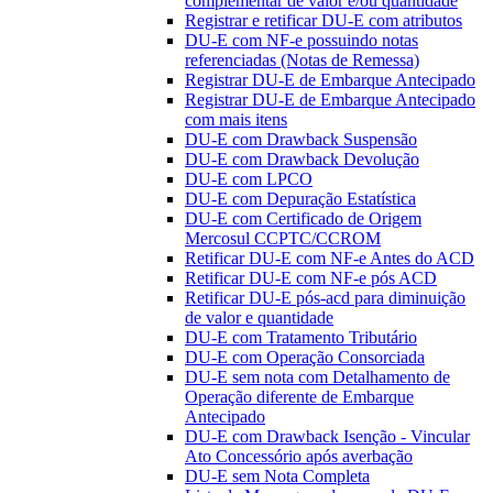
complementar de valor e/ou quantidade
Registrar e retificar DU-E com atributos
DU-E com NF-e possuindo notas
referenciadas (Notas de Remessa)
Registrar DU-E de Embarque Antecipado
Registrar DU-E de Embarque Antecipado
com mais itens
DU-E com Drawback Suspensão
DU-E com Drawback Devolução
DU-E com LPCO
DU-E com Depuração Estatística
DU-E com Certificado de Origem
Mercosul CCPTC/CCROM
Retificar DU-E com NF-e Antes do ACD
Retificar DU-E com NF-e pós ACD
Retificar DU-E pós-acd para diminuição
de valor e quantidade
DU-E com Tratamento Tributário
DU-E com Operação Consorciada
DU-E sem nota com Detalhamento de
Operação diferente de Embarque
Antecipado
DU-E com Drawback Isenção - Vincular
Ato Concessório após averbação
DU-E sem Nota Completa