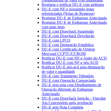
complementar de valor e/ou quantidade
Registrar e retificar DU-E com atributos
DU-E com NF-e possuindo notas
referenciadas (Notas de Remessa)
Registrar DU-E de Embarque Antecipado
Registrar DU-E de Embarque Antecipado
com mais itens
DU-E com Drawback Suspensão
DU-E com Drawback Devolução
DU-E com LPCO
DU-E com Depuração Estatística
DU-E com Certificado de Origem
Mercosul CCPTC/CCROM
Retificar DU-E com NF-e Antes do ACD
Retificar DU-E com NF-e pós ACD
Retificar DU-E pós-acd para diminuição
de valor e quantidade
DU-E com Tratamento Tributário
DU-E com Operação Consorciada
DU-E sem nota com Detalhamento de
Operação diferente de Embarque
Antecipado
DU-E com Drawback Isenção - Vincular
Ato Concessório após averbação
DU-E sem Nota Completa