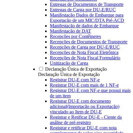
Entregas de Documentos de Transporte
Entregas de Carga por DU-E/RUC
Manifestação Dados de Embarque para
Exportação de um MIC/DTA Pré-ACD
Manifestação de dados de Embarque
Manifestação de DAT
Recepções por Contêineres
Recepções de Documentos de Transporte
Recepções de Carga por DU-E/RUC
Recepções de Nota Fiscal Eletrônica
Recepções de Nota Fiscal Formulário
Unitização de Carga
Declaração Única de Exportação
Declaração Única de Exportação
Registrar DU-E com NF-e
Registrar DU-E com mais de 1 NF-e
Registrar DU-E com NF-e que possui mais
de um item
Registrar DU-E com documento
adicional(Importação ou Exportação)
vinculado ao Item de DU-E
Registrar e Retificar DU-E - Ciente da
análise de pré-registro
Registrar e retificar DU-E com nota