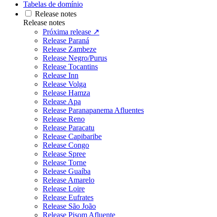
Tabelas de domínio
Release notes
Release notes
Próxima release ↗
Release Paraná
Release Zambeze
Release Negro/Purus
Release Tocantins
Release Inn
Release Volga
Release Hamza
Release Apa
Release Paranapanema Afluentes
Release Reno
Release Paracatu
Release Capibaribe
Release Congo
Release Spree
Release Torne
Release Guaíba
Release Amarelo
Release Loire
Release Eufrates
Release São João
Release Pisom Afluente