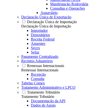
Manifestação Rodoviária
Consultas e Operações
Aquaviário
Declaração Única de Exportação
Declaração Única de Importação
Declaração Única de Importação
Importador
Depositários
Receita Federal
Anuentes
Secex
Sefaz
Pagamento Centralizado
Recintos Aduaneiros
Remessas Internacionais
Remessas Internacionais
Recepção
Consulta
Tabelas Comex
Tratamento Administrativo e LPCO
Tratamento Tributário
Tratamento Tributário
Documentação da API
Dados de Apoio