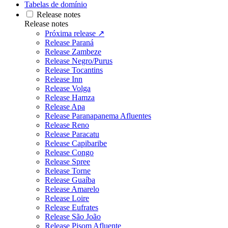
Tabelas de domínio
Release notes
Release notes
Próxima release ↗
Release Paraná
Release Zambeze
Release Negro/Purus
Release Tocantins
Release Inn
Release Volga
Release Hamza
Release Apa
Release Paranapanema Afluentes
Release Reno
Release Paracatu
Release Capibaribe
Release Congo
Release Spree
Release Torne
Release Guaíba
Release Amarelo
Release Loire
Release Eufrates
Release São João
Release Pisom Afluente