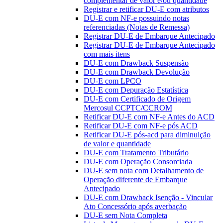
complementar de valor e/ou quantidade
Registrar e retificar DU-E com atributos
DU-E com NF-e possuindo notas
referenciadas (Notas de Remessa)
Registrar DU-E de Embarque Antecipado
Registrar DU-E de Embarque Antecipado
com mais itens
DU-E com Drawback Suspensão
DU-E com Drawback Devolução
DU-E com LPCO
DU-E com Depuração Estatística
DU-E com Certificado de Origem
Mercosul CCPTC/CCROM
Retificar DU-E com NF-e Antes do ACD
Retificar DU-E com NF-e pós ACD
Retificar DU-E pós-acd para diminuição
de valor e quantidade
DU-E com Tratamento Tributário
DU-E com Operação Consorciada
DU-E sem nota com Detalhamento de
Operação diferente de Embarque
Antecipado
DU-E com Drawback Isenção - Vincular
Ato Concessório após averbação
DU-E sem Nota Completa