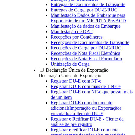
Entregas de Documentos de Transporte
Entregas de Carga por DU-E/RUC
Manifestação Dados de Embarque para
Exportação de um MIC/DTA Pré-ACD
Manifestação de dados de Embarque
Manifestação de DAT
Recepções por Contêineres
Recepções de Documentos de Transporte
Recepções de Carga por DU-E/RUC
Recepções de Nota Fiscal Eletrônica
Recepções de Nota Fiscal Formulário
Unitização de Carga
Declaração Única de Exportação
Declaração Única de Exportação
Registrar DU-E com NF-e
Registrar DU-E com mais de 1 NF-e
Registrar DU-E com NF-e que possui mais
de um item
Registrar DU-E com documento
adicional(Importação ou Exportação)
vinculado ao Item de DU-E
Registrar e Retificar DU-E - Ciente da
análise de pré-registro
Registrar e retificar DU-E com nota