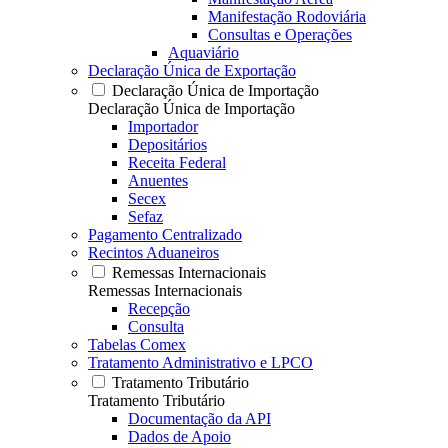
Manifestação Rodoviária
Consultas e Operações
Aquaviário
Declaração Única de Exportação
Declaração Única de Importação
Declaração Única de Importação
Importador
Depositários
Receita Federal
Anuentes
Secex
Sefaz
Pagamento Centralizado
Recintos Aduaneiros
Remessas Internacionais
Remessas Internacionais
Recepção
Consulta
Tabelas Comex
Tratamento Administrativo e LPCO
Tratamento Tributário
Tratamento Tributário
Documentação da API
Dados de Apoio