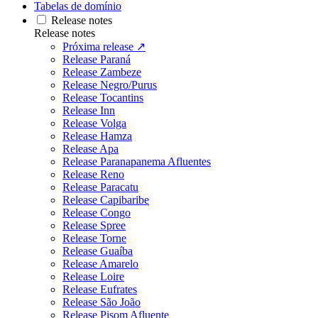
Tabelas de domínio
Release notes
Release notes
Próxima release ↗
Release Paraná
Release Zambeze
Release Negro/Purus
Release Tocantins
Release Inn
Release Volga
Release Hamza
Release Apa
Release Paranapanema Afluentes
Release Reno
Release Paracatu
Release Capibaribe
Release Congo
Release Spree
Release Torne
Release Guaíba
Release Amarelo
Release Loire
Release Eufrates
Release São João
Release Pisom Afluente