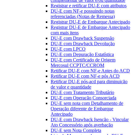
complementar de valor e/ou quantidade
Registrar e retificar DU-E com atributos
DU-E com NF-e possuindo notas
referenciadas (Notas de Remessa)
Registrar DU-E de Embarque Antecipado
Registrar DU-E de Embarque Antecipado
com mais itens
DU-E com Drawback Suspensão
DU-E com Drawback Devolução
DU-E com LPCO
DU-E com Depuração Estatística
DU-E com Certificado de Origem
Mercosul CCPTC/CCROM
Retificar DU-E com NF-e Antes do ACD
Retificar DU-E com NF-e pós ACD
Retificar DU-E pós-acd para diminuição
de valor e quantidade
DU-E com Tratamento Tributário
DU-E com Operação Consorciada
DU-E sem nota com Detalhamento de
Operação diferente de Embarque
Antecipado
DU-E com Drawback Isenção - Vincular
Ato Concessório após averbação
DU-E sem Nota Completa