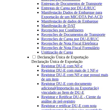
Entregas de Documentos de Transporte
Entregas de Carga por DU-E/RUC
Manifestação Dados de Embarque para
Exportação de um MIC/DTA Pré-ACD
Manifestação de dados de Embarque
Manifestação de DAT
Recepções por Contêineres
Recepções de Documentos de Transporte
Recepções de Carga por DU-E/RUC
Recepções de Nota Fiscal Eletrônica
Recepções de Nota Fiscal Formulário
Unitização de Carga
Declaração Única de Exportação
Declaração Única de Exportação
Registrar DU-E com NF-e
Registrar DU-E com mais de 1 NF-e
Registrar DU-E com NF-e que possui mais
de um item
Registrar DU-E com documento
adicional(Importação ou Exportação)
vinculado ao Item de DU-E
Registrar e Retificar DU-E - Ciente da
análise de pré-registro
Registrar e retificar DU-E com nota