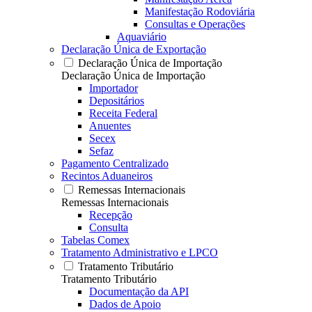
Manifestação Rodoviária
Consultas e Operações
Aquaviário
Declaração Única de Exportação
Declaração Única de Importação
Declaração Única de Importação
Importador
Depositários
Receita Federal
Anuentes
Secex
Sefaz
Pagamento Centralizado
Recintos Aduaneiros
Remessas Internacionais
Remessas Internacionais
Recepção
Consulta
Tabelas Comex
Tratamento Administrativo e LPCO
Tratamento Tributário
Tratamento Tributário
Documentação da API
Dados de Apoio