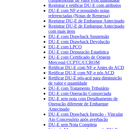
complementar de valor e/ou quantidade
Registrar e retificar DU-E com atributos
DU-E com NF-e possuindo notas
referenciadas (Notas de Remessa)
Registrar DU-E de Embarque Antecipado
Registrar DU-E de Embarque Antecipado
com mais itens
DU-E com Drawback Suspensão
DU-E com Drawback Devolução
DU-E com LPCO
DU-E com Depuração Estatística
DU-E com Certificado de Origem
Mercosul CCPTC/CCROM
Retificar DU-E com NF-e Antes do ACD
Retificar DU-E com NF-e pós ACD
Retificar DU-E pós-acd para diminuição
de valor e quantidade
DU-E com Tratamento Tributário
DU-E com Operação Consorciada
DU-E sem nota com Detalhamento de
Operação diferente de Embarque
Antecipado
DU-E com Drawback Isenção - Vincular
Ato Concessório após averbação
DU-E sem Nota Completa