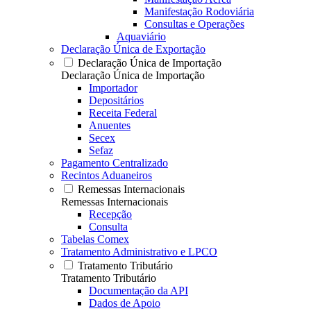
Manifestação Rodoviária
Consultas e Operações
Aquaviário
Declaração Única de Exportação
Declaração Única de Importação
Declaração Única de Importação
Importador
Depositários
Receita Federal
Anuentes
Secex
Sefaz
Pagamento Centralizado
Recintos Aduaneiros
Remessas Internacionais
Remessas Internacionais
Recepção
Consulta
Tabelas Comex
Tratamento Administrativo e LPCO
Tratamento Tributário
Tratamento Tributário
Documentação da API
Dados de Apoio