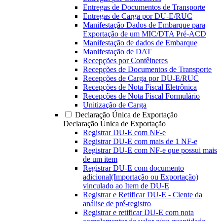
Entregas de Documentos de Transporte
Entregas de Carga por DU-E/RUC
Manifestação Dados de Embarque para
Exportação de um MIC/DTA Pré-ACD
Manifestação de dados de Embarque
Manifestação de DAT
Recepções por Contêineres
Recepções de Documentos de Transporte
Recepções de Carga por DU-E/RUC
Recepções de Nota Fiscal Eletrônica
Recepções de Nota Fiscal Formulário
Unitização de Carga
Declaração Única de Exportação
Declaração Única de Exportação
Registrar DU-E com NF-e
Registrar DU-E com mais de 1 NF-e
Registrar DU-E com NF-e que possui mais
de um item
Registrar DU-E com documento
adicional(Importação ou Exportação)
vinculado ao Item de DU-E
Registrar e Retificar DU-E - Ciente da
análise de pré-registro
Registrar e retificar DU-E com nota