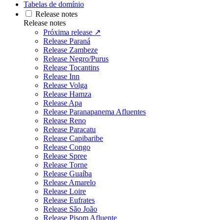
Tabelas de domínio
Release notes
Release notes
Próxima release ↗
Release Paraná
Release Zambeze
Release Negro/Purus
Release Tocantins
Release Inn
Release Volga
Release Hamza
Release Apa
Release Paranapanema Afluentes
Release Reno
Release Paracatu
Release Capibaribe
Release Congo
Release Spree
Release Torne
Release Guaíba
Release Amarelo
Release Loire
Release Eufrates
Release São João
Release Pisom Afluente