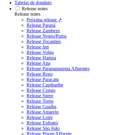
Tabelas de domínio
Release notes
Release notes
Próxima release ↗
Release Paraná
Release Zambeze
Release Negro/Purus
Release Tocantins
Release Inn
Release Volga
Release Hamza
Release Apa
Release Paranapanema Afluentes
Release Reno
Release Paracatu
Release Capibaribe
Release Congo
Release Spree
Release Torne
Release Guaíba
Release Amarelo
Release Loire
Release Eufrates
Release São João
Release Pisom Afluente