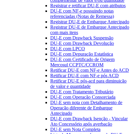
complementar de valor e/ou quantidade
Registrar e retificar DU-E com atributos
DU-E com NF-e possuindo notas
referenciadas (Notas de Remessa)
Registrar DU-E de Embarque Antecipado
Registrar DU-E de Embarque Antecipado
com mais itens
DU-E com Drawback Suspensão
DU-E com Drawback Devolução
DU-E com LPCO
DU-E com Depuração Estatística
DU-E com Certificado de Origem
Mercosul CCPTC/CCROM
Retificar DU-E com NF-e Antes do ACD
Retificar DU-E com NF-e pós ACD
Retificar DU-E pós-acd para diminuição
de valor e quantidade
DU-E com Tratamento Tributário
DU-E com Operação Consorciada
DU-E sem nota com Detalhamento de
Operação diferente de Embarque
Antecipado
DU-E com Drawback Isenção - Vincular
Ato Concessório após averbação
DU-E sem Nota Completa