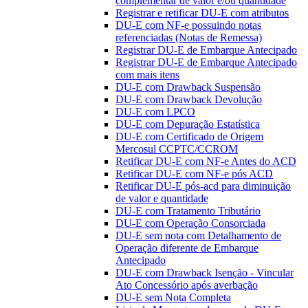
complementar de valor e/ou quantidade
Registrar e retificar DU-E com atributos
DU-E com NF-e possuindo notas
referenciadas (Notas de Remessa)
Registrar DU-E de Embarque Antecipado
Registrar DU-E de Embarque Antecipado
com mais itens
DU-E com Drawback Suspensão
DU-E com Drawback Devolução
DU-E com LPCO
DU-E com Depuração Estatística
DU-E com Certificado de Origem
Mercosul CCPTC/CCROM
Retificar DU-E com NF-e Antes do ACD
Retificar DU-E com NF-e pós ACD
Retificar DU-E pós-acd para diminuição
de valor e quantidade
DU-E com Tratamento Tributário
DU-E com Operação Consorciada
DU-E sem nota com Detalhamento de
Operação diferente de Embarque
Antecipado
DU-E com Drawback Isenção - Vincular
Ato Concessório após averbação
DU-E sem Nota Completa