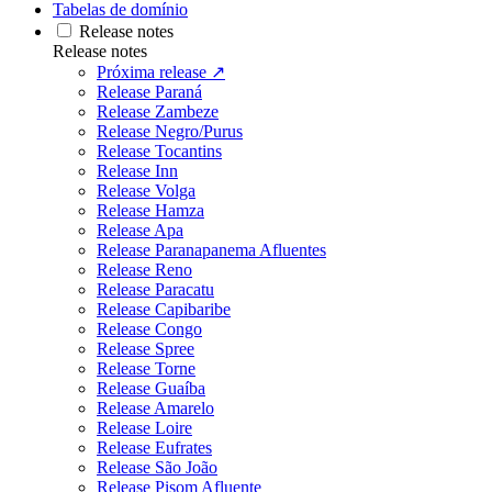
Tabelas de domínio
Release notes
Release notes
Próxima release ↗
Release Paraná
Release Zambeze
Release Negro/Purus
Release Tocantins
Release Inn
Release Volga
Release Hamza
Release Apa
Release Paranapanema Afluentes
Release Reno
Release Paracatu
Release Capibaribe
Release Congo
Release Spree
Release Torne
Release Guaíba
Release Amarelo
Release Loire
Release Eufrates
Release São João
Release Pisom Afluente