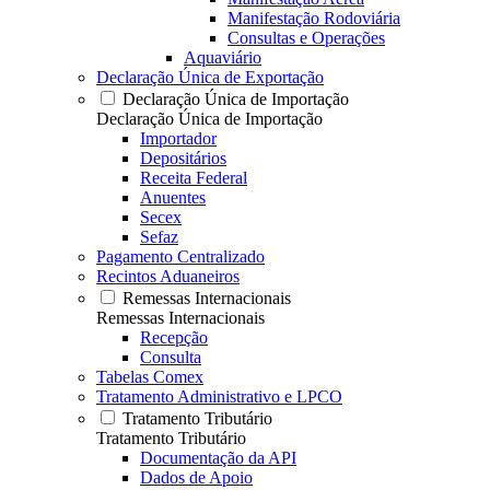
Manifestação Rodoviária
Consultas e Operações
Aquaviário
Declaração Única de Exportação
Declaração Única de Importação
Declaração Única de Importação
Importador
Depositários
Receita Federal
Anuentes
Secex
Sefaz
Pagamento Centralizado
Recintos Aduaneiros
Remessas Internacionais
Remessas Internacionais
Recepção
Consulta
Tabelas Comex
Tratamento Administrativo e LPCO
Tratamento Tributário
Tratamento Tributário
Documentação da API
Dados de Apoio