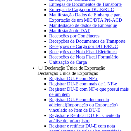
Entregas de Documentos de Transporte
Entregas de Carga por DU-E/RUC
Manifestação Dados de Embarque para
Exportação de um MIC/DTA Pré-ACD
Manifestação de dados de Embarque
Manifestação de DAT
Recepções por Contêineres
Recepções de Documentos de Transporte
Recepções de Carga por DU-E/RUC
Recepções de Nota Fiscal Eletrônica
Recepções de Nota Fiscal Formulário
Unitização de Carga
Declaração Única de Exportação
Declaração Única de Exportação
Registrar DU-E com NF-e
Registrar DU-E com mais de 1 NF-e
Registrar DU-E com NF-e que possui mais
de um item
Registrar DU-E com documento
adicional(Importação ou Exportação)
vinculado ao Item de DU-E
Registrar e Retificar DU-E - Ciente da
análise de pré-registro
Registrar e retificar DU-E com nota