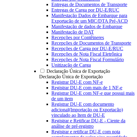
Entregas de Documentos de Transporte
Entregas de Carga por DU-E/RUC
Manifestação Dados de Embarque para
Exportação de um MIC/DTA Pré-ACD
Manifestação de dados de Embarque
Manifestação de DAT
Recepções por Contêineres
Recepções de Documentos de Transporte
Recepções de Carga por DU-E/RUC
Recepções de Nota Fiscal Eletrônica
Recepções de Nota Fiscal Formulário
Unitização de Carga
Declaração Única de Exportação
Declaração Única de Exportação
Registrar DU-E com NF-e
Registrar DU-E com mais de 1 NF-e
Registrar DU-E com NF-e que possui mais
de um item
Registrar DU-E com documento
adicional(Importação ou Exportação)
vinculado ao Item de DU-E
Registrar e Retificar DU-E - Ciente da
análise de pré-registro
Registrar e retificar DU-E com nota