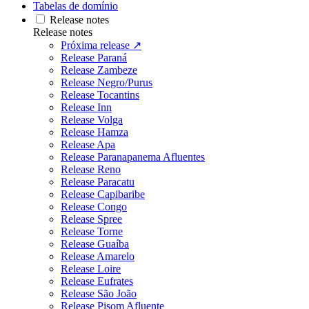
Tabelas de domínio
Release notes
Release notes
Próxima release ↗
Release Paraná
Release Zambeze
Release Negro/Purus
Release Tocantins
Release Inn
Release Volga
Release Hamza
Release Apa
Release Paranapanema Afluentes
Release Reno
Release Paracatu
Release Capibaribe
Release Congo
Release Spree
Release Torne
Release Guaíba
Release Amarelo
Release Loire
Release Eufrates
Release São João
Release Pisom Afluente