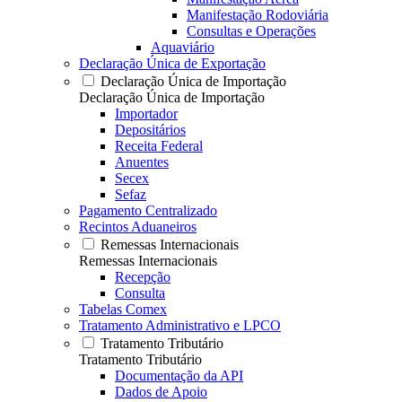
Manifestação Rodoviária
Consultas e Operações
Aquaviário
Declaração Única de Exportação
Declaração Única de Importação
Declaração Única de Importação
Importador
Depositários
Receita Federal
Anuentes
Secex
Sefaz
Pagamento Centralizado
Recintos Aduaneiros
Remessas Internacionais
Remessas Internacionais
Recepção
Consulta
Tabelas Comex
Tratamento Administrativo e LPCO
Tratamento Tributário
Tratamento Tributário
Documentação da API
Dados de Apoio