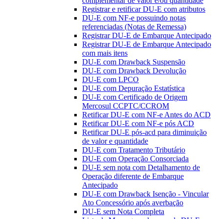
complementar de valor e/ou quantidade
Registrar e retificar DU-E com atributos
DU-E com NF-e possuindo notas
referenciadas (Notas de Remessa)
Registrar DU-E de Embarque Antecipado
Registrar DU-E de Embarque Antecipado
com mais itens
DU-E com Drawback Suspensão
DU-E com Drawback Devolução
DU-E com LPCO
DU-E com Depuração Estatística
DU-E com Certificado de Origem
Mercosul CCPTC/CCROM
Retificar DU-E com NF-e Antes do ACD
Retificar DU-E com NF-e pós ACD
Retificar DU-E pós-acd para diminuição
de valor e quantidade
DU-E com Tratamento Tributário
DU-E com Operação Consorciada
DU-E sem nota com Detalhamento de
Operação diferente de Embarque
Antecipado
DU-E com Drawback Isenção - Vincular
Ato Concessório após averbação
DU-E sem Nota Completa