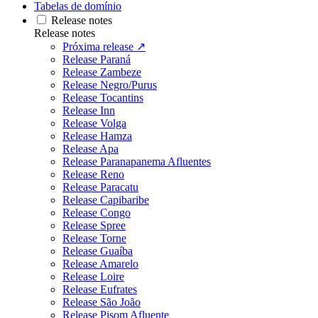
Tabelas de domínio
Release notes
Release notes
Próxima release ↗
Release Paraná
Release Zambeze
Release Negro/Purus
Release Tocantins
Release Inn
Release Volga
Release Hamza
Release Apa
Release Paranapanema Afluentes
Release Reno
Release Paracatu
Release Capibaribe
Release Congo
Release Spree
Release Torne
Release Guaíba
Release Amarelo
Release Loire
Release Eufrates
Release São João
Release Pisom Afluente