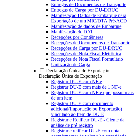
Entregas de Documentos de Transporte
Entregas de Carga por DU-E/RUC
Manifestação Dados de Embarque para
Exportação de um MIC/DTA Pré-ACD
Manifestação de dados de Embarque
Manifestação de DAT
Recepções por Contêineres
Recepções de Documentos de Transporte
Recepções de Carga por DU-E/RUC
Recepções de Nota Fiscal Eletrônica
Recepções de Nota Fiscal Formulário
Unitização de Carga
Declaração Única de Exportação
Declaração Única de Exportação
Registrar DU-E com NF-e
Registrar DU-E com mais de 1 NF-e
Registrar DU-E com NF-e que possui mais
de um item
Registrar DU-E com documento
adicional(Importação ou Exportação)
vinculado ao Item de DU-E
Registrar e Retificar DU-E - Ciente da
análise de pré-registro
Registrar e retificar DU-E com nota