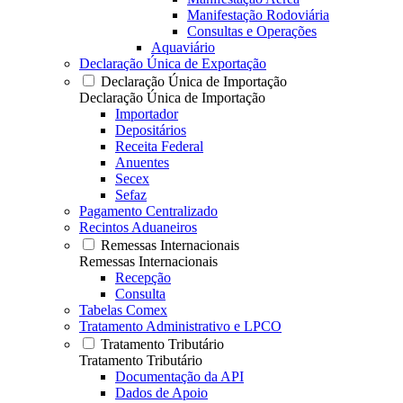
Manifestação Rodoviária
Consultas e Operações
Aquaviário
Declaração Única de Exportação
Declaração Única de Importação
Declaração Única de Importação
Importador
Depositários
Receita Federal
Anuentes
Secex
Sefaz
Pagamento Centralizado
Recintos Aduaneiros
Remessas Internacionais
Remessas Internacionais
Recepção
Consulta
Tabelas Comex
Tratamento Administrativo e LPCO
Tratamento Tributário
Tratamento Tributário
Documentação da API
Dados de Apoio