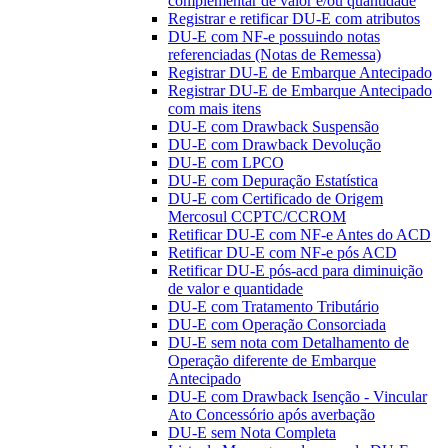
complementar de valor e/ou quantidade
Registrar e retificar DU-E com atributos
DU-E com NF-e possuindo notas
referenciadas (Notas de Remessa)
Registrar DU-E de Embarque Antecipado
Registrar DU-E de Embarque Antecipado
com mais itens
DU-E com Drawback Suspensão
DU-E com Drawback Devolução
DU-E com LPCO
DU-E com Depuração Estatística
DU-E com Certificado de Origem
Mercosul CCPTC/CCROM
Retificar DU-E com NF-e Antes do ACD
Retificar DU-E com NF-e pós ACD
Retificar DU-E pós-acd para diminuição
de valor e quantidade
DU-E com Tratamento Tributário
DU-E com Operação Consorciada
DU-E sem nota com Detalhamento de
Operação diferente de Embarque
Antecipado
DU-E com Drawback Isenção - Vincular
Ato Concessório após averbação
DU-E sem Nota Completa