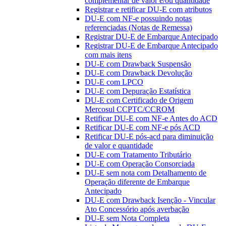
complementar de valor e/ou quantidade
Registrar e retificar DU-E com atributos
DU-E com NF-e possuindo notas
referenciadas (Notas de Remessa)
Registrar DU-E de Embarque Antecipado
Registrar DU-E de Embarque Antecipado
com mais itens
DU-E com Drawback Suspensão
DU-E com Drawback Devolução
DU-E com LPCO
DU-E com Depuração Estatística
DU-E com Certificado de Origem
Mercosul CCPTC/CCROM
Retificar DU-E com NF-e Antes do ACD
Retificar DU-E com NF-e pós ACD
Retificar DU-E pós-acd para diminuição
de valor e quantidade
DU-E com Tratamento Tributário
DU-E com Operação Consorciada
DU-E sem nota com Detalhamento de
Operação diferente de Embarque
Antecipado
DU-E com Drawback Isenção - Vincular
Ato Concessório após averbação
DU-E sem Nota Completa