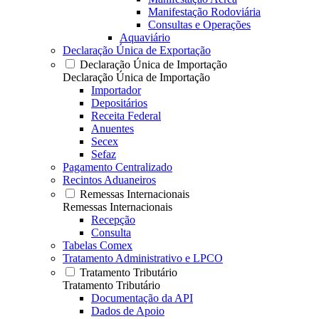
Manifestação Rodoviária
Consultas e Operações
Aquaviário
Declaração Única de Exportação
Declaração Única de Importação
Declaração Única de Importação
Importador
Depositários
Receita Federal
Anuentes
Secex
Sefaz
Pagamento Centralizado
Recintos Aduaneiros
Remessas Internacionais
Remessas Internacionais
Recepção
Consulta
Tabelas Comex
Tratamento Administrativo e LPCO
Tratamento Tributário
Tratamento Tributário
Documentação da API
Dados de Apoio