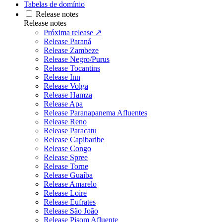
Tabelas de domínio
Release notes
Release notes
Próxima release ↗
Release Paraná
Release Zambeze
Release Negro/Purus
Release Tocantins
Release Inn
Release Volga
Release Hamza
Release Apa
Release Paranapanema Afluentes
Release Reno
Release Paracatu
Release Capibaribe
Release Congo
Release Spree
Release Torne
Release Guaíba
Release Amarelo
Release Loire
Release Eufrates
Release São João
Release Pisom Afluente