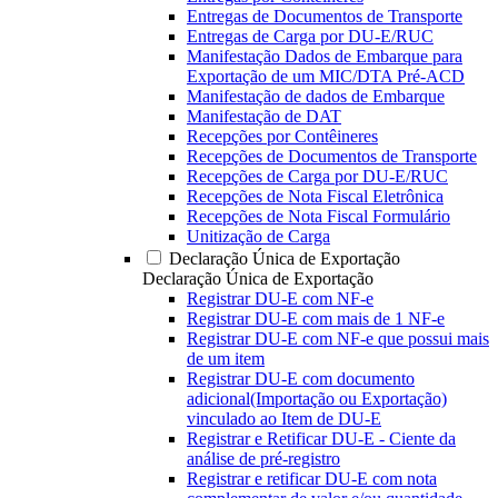
Entregas de Documentos de Transporte
Entregas de Carga por DU-E/RUC
Manifestação Dados de Embarque para
Exportação de um MIC/DTA Pré-ACD
Manifestação de dados de Embarque
Manifestação de DAT
Recepções por Contêineres
Recepções de Documentos de Transporte
Recepções de Carga por DU-E/RUC
Recepções de Nota Fiscal Eletrônica
Recepções de Nota Fiscal Formulário
Unitização de Carga
Declaração Única de Exportação
Declaração Única de Exportação
Registrar DU-E com NF-e
Registrar DU-E com mais de 1 NF-e
Registrar DU-E com NF-e que possui mais
de um item
Registrar DU-E com documento
adicional(Importação ou Exportação)
vinculado ao Item de DU-E
Registrar e Retificar DU-E - Ciente da
análise de pré-registro
Registrar e retificar DU-E com nota