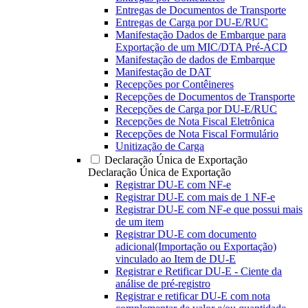
Entregas de Documentos de Transporte
Entregas de Carga por DU-E/RUC
Manifestação Dados de Embarque para
Exportação de um MIC/DTA Pré-ACD
Manifestação de dados de Embarque
Manifestação de DAT
Recepções por Contêineres
Recepções de Documentos de Transporte
Recepções de Carga por DU-E/RUC
Recepções de Nota Fiscal Eletrônica
Recepções de Nota Fiscal Formulário
Unitização de Carga
Declaração Única de Exportação
Declaração Única de Exportação
Registrar DU-E com NF-e
Registrar DU-E com mais de 1 NF-e
Registrar DU-E com NF-e que possui mais
de um item
Registrar DU-E com documento
adicional(Importação ou Exportação)
vinculado ao Item de DU-E
Registrar e Retificar DU-E - Ciente da
análise de pré-registro
Registrar e retificar DU-E com nota