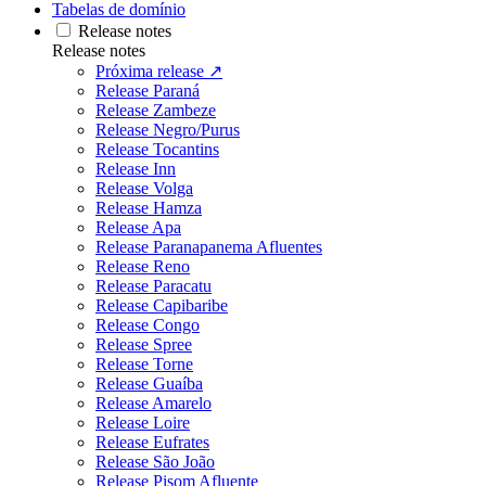
Tabelas de domínio
Release notes
Release notes
Próxima release ↗
Release Paraná
Release Zambeze
Release Negro/Purus
Release Tocantins
Release Inn
Release Volga
Release Hamza
Release Apa
Release Paranapanema Afluentes
Release Reno
Release Paracatu
Release Capibaribe
Release Congo
Release Spree
Release Torne
Release Guaíba
Release Amarelo
Release Loire
Release Eufrates
Release São João
Release Pisom Afluente