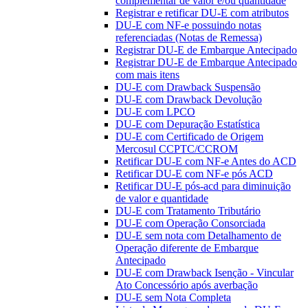
complementar de valor e/ou quantidade
Registrar e retificar DU-E com atributos
DU-E com NF-e possuindo notas
referenciadas (Notas de Remessa)
Registrar DU-E de Embarque Antecipado
Registrar DU-E de Embarque Antecipado
com mais itens
DU-E com Drawback Suspensão
DU-E com Drawback Devolução
DU-E com LPCO
DU-E com Depuração Estatística
DU-E com Certificado de Origem
Mercosul CCPTC/CCROM
Retificar DU-E com NF-e Antes do ACD
Retificar DU-E com NF-e pós ACD
Retificar DU-E pós-acd para diminuição
de valor e quantidade
DU-E com Tratamento Tributário
DU-E com Operação Consorciada
DU-E sem nota com Detalhamento de
Operação diferente de Embarque
Antecipado
DU-E com Drawback Isenção - Vincular
Ato Concessório após averbação
DU-E sem Nota Completa