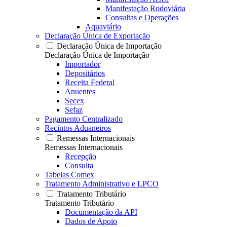
Manifestação Rodoviária
Consultas e Operações
Aquaviário
Declaração Única de Exportação
Declaração Única de Importação
Declaração Única de Importação
Importador
Depositários
Receita Federal
Anuentes
Secex
Sefaz
Pagamento Centralizado
Recintos Aduaneiros
Remessas Internacionais
Remessas Internacionais
Recepção
Consulta
Tabelas Comex
Tratamento Administrativo e LPCO
Tratamento Tributário
Tratamento Tributário
Documentação da API
Dados de Apoio