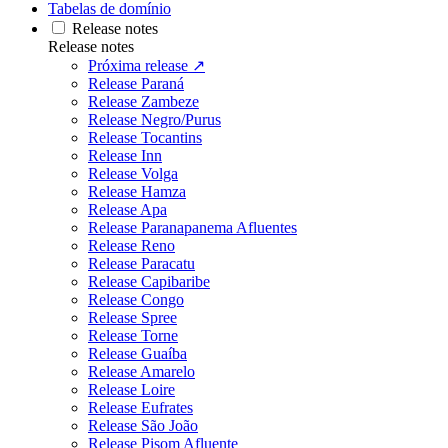
Tabelas de domínio
Release notes
Release notes
Próxima release ↗
Release Paraná
Release Zambeze
Release Negro/Purus
Release Tocantins
Release Inn
Release Volga
Release Hamza
Release Apa
Release Paranapanema Afluentes
Release Reno
Release Paracatu
Release Capibaribe
Release Congo
Release Spree
Release Torne
Release Guaíba
Release Amarelo
Release Loire
Release Eufrates
Release São João
Release Pisom Afluente