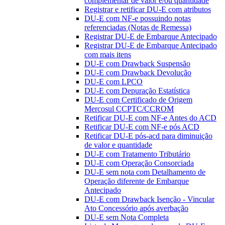
complementar de valor e/ou quantidade
Registrar e retificar DU-E com atributos
DU-E com NF-e possuindo notas
referenciadas (Notas de Remessa)
Registrar DU-E de Embarque Antecipado
Registrar DU-E de Embarque Antecipado
com mais itens
DU-E com Drawback Suspensão
DU-E com Drawback Devolução
DU-E com LPCO
DU-E com Depuração Estatística
DU-E com Certificado de Origem
Mercosul CCPTC/CCROM
Retificar DU-E com NF-e Antes do ACD
Retificar DU-E com NF-e pós ACD
Retificar DU-E pós-acd para diminuição
de valor e quantidade
DU-E com Tratamento Tributário
DU-E com Operação Consorciada
DU-E sem nota com Detalhamento de
Operação diferente de Embarque
Antecipado
DU-E com Drawback Isenção - Vincular
Ato Concessório após averbação
DU-E sem Nota Completa