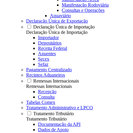
Manifestação Rodoviária
Consultas e Operações
Aquaviário
Declaração Única de Exportação
Declaração Única de Importação
Declaração Única de Importação
Importador
Depositários
Receita Federal
Anuentes
Secex
Sefaz
Pagamento Centralizado
Recintos Aduaneiros
Remessas Internacionais
Remessas Internacionais
Recepção
Consulta
Tabelas Comex
Tratamento Administrativo e LPCO
Tratamento Tributário
Tratamento Tributário
Documentação da API
Dados de Apoio