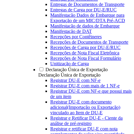
Entregas de Documentos de Transporte
Entregas de Carga por DU-E/RUC
Manifestação Dados de Embarque para
Exportação de um MIC/DTA Pré-ACD
Manifestação de dados de Embarque
Manifestação de DAT
Recepções por Contêineres
Recepções de Documentos de Transporte
Recepções de Carga por DU-E/RUC
Recepções de Nota Fiscal Eletrônica
Recepções de Nota Fiscal Formulário
Unitização de Carga
Declaração Única de Exportação
Declaração Única de Exportação
Registrar DU-E com NF-e
Registrar DU-E com mais de 1 NF-e
Registrar DU-E com NF-e que possui mais
de um item
Registrar DU-E com documento
adicional(Importação ou Exportação)
vinculado ao Item de DU-E
Registrar e Retificar DU-E - Ciente da
análise de pré-registro
Registrar e retificar DU-E com nota