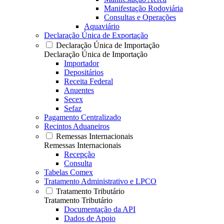
Manifestação Rodoviária
Consultas e Operações
Aquaviário
Declaração Única de Exportação
Declaração Única de Importação
Declaração Única de Importação
Importador
Depositários
Receita Federal
Anuentes
Secex
Sefaz
Pagamento Centralizado
Recintos Aduaneiros
Remessas Internacionais
Remessas Internacionais
Recepção
Consulta
Tabelas Comex
Tratamento Administrativo e LPCO
Tratamento Tributário
Tratamento Tributário
Documentação da API
Dados de Apoio