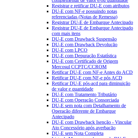
complementar de valor e/ou quantidade
Registrar e retificar DU-E com atributos
DU-E com NF-e possuindo notas
referenciadas (Notas de Remessa)
Registrar DU-E de Embarque Antecipado
Registrar DU-E de Embarque Antecipado
com mais itens
DU-E com Drawback Suspensão
DU-E com Drawback Devolução
DU-E com LPCO
DU-E com Depuração Estatística
DU-E com Certificado de Origem
Mercosul CCPTC/CCROM
Retificar DU-E com NF-e Antes do ACD
Retificar DU-E com NF-e pós ACD
Retificar DU-E pós-acd para diminuição
de valor e quantidade
DU-E com Tratamento Tributário
DU-E com Operação Consorciada
DU-E sem nota com Detalhamento de
Operação diferente de Embarque
Antecipado
DU-E com Drawback Isenção - Vincular
Ato Concessório após averbação
DU-E sem Nota Completa