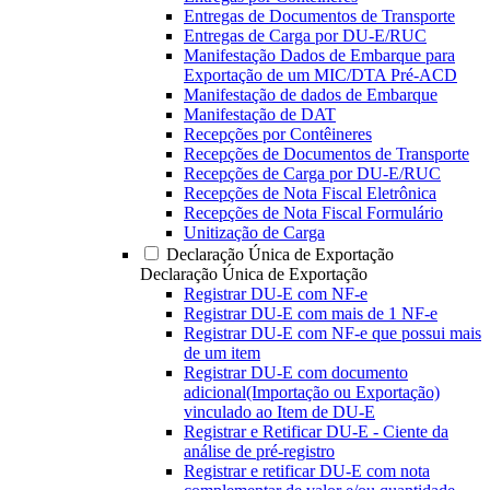
Entregas de Documentos de Transporte
Entregas de Carga por DU-E/RUC
Manifestação Dados de Embarque para
Exportação de um MIC/DTA Pré-ACD
Manifestação de dados de Embarque
Manifestação de DAT
Recepções por Contêineres
Recepções de Documentos de Transporte
Recepções de Carga por DU-E/RUC
Recepções de Nota Fiscal Eletrônica
Recepções de Nota Fiscal Formulário
Unitização de Carga
Declaração Única de Exportação
Declaração Única de Exportação
Registrar DU-E com NF-e
Registrar DU-E com mais de 1 NF-e
Registrar DU-E com NF-e que possui mais
de um item
Registrar DU-E com documento
adicional(Importação ou Exportação)
vinculado ao Item de DU-E
Registrar e Retificar DU-E - Ciente da
análise de pré-registro
Registrar e retificar DU-E com nota