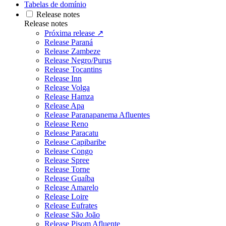
Tabelas de domínio
Release notes
Release notes
Próxima release ↗
Release Paraná
Release Zambeze
Release Negro/Purus
Release Tocantins
Release Inn
Release Volga
Release Hamza
Release Apa
Release Paranapanema Afluentes
Release Reno
Release Paracatu
Release Capibaribe
Release Congo
Release Spree
Release Torne
Release Guaíba
Release Amarelo
Release Loire
Release Eufrates
Release São João
Release Pisom Afluente