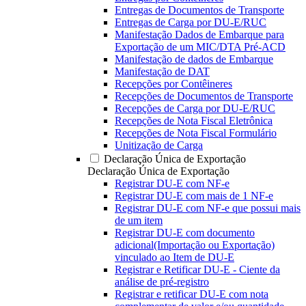
Entregas de Documentos de Transporte
Entregas de Carga por DU-E/RUC
Manifestação Dados de Embarque para
Exportação de um MIC/DTA Pré-ACD
Manifestação de dados de Embarque
Manifestação de DAT
Recepções por Contêineres
Recepções de Documentos de Transporte
Recepções de Carga por DU-E/RUC
Recepções de Nota Fiscal Eletrônica
Recepções de Nota Fiscal Formulário
Unitização de Carga
Declaração Única de Exportação
Declaração Única de Exportação
Registrar DU-E com NF-e
Registrar DU-E com mais de 1 NF-e
Registrar DU-E com NF-e que possui mais
de um item
Registrar DU-E com documento
adicional(Importação ou Exportação)
vinculado ao Item de DU-E
Registrar e Retificar DU-E - Ciente da
análise de pré-registro
Registrar e retificar DU-E com nota