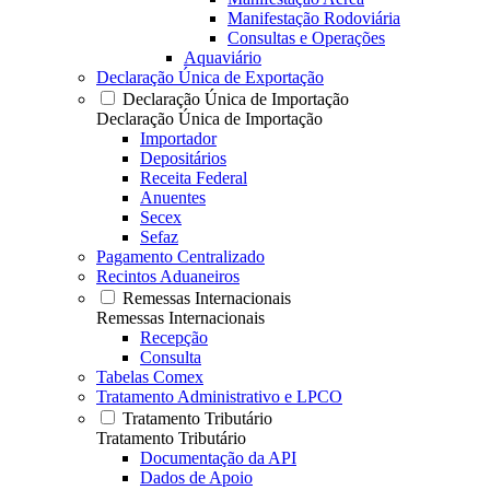
Manifestação Rodoviária
Consultas e Operações
Aquaviário
Declaração Única de Exportação
Declaração Única de Importação
Declaração Única de Importação
Importador
Depositários
Receita Federal
Anuentes
Secex
Sefaz
Pagamento Centralizado
Recintos Aduaneiros
Remessas Internacionais
Remessas Internacionais
Recepção
Consulta
Tabelas Comex
Tratamento Administrativo e LPCO
Tratamento Tributário
Tratamento Tributário
Documentação da API
Dados de Apoio