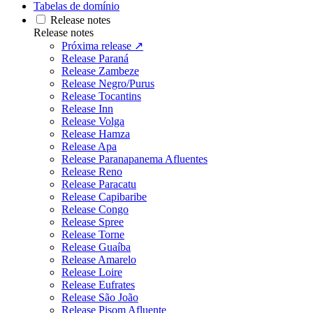
Tabelas de domínio
Release notes
Release notes
Próxima release ↗
Release Paraná
Release Zambeze
Release Negro/Purus
Release Tocantins
Release Inn
Release Volga
Release Hamza
Release Apa
Release Paranapanema Afluentes
Release Reno
Release Paracatu
Release Capibaribe
Release Congo
Release Spree
Release Torne
Release Guaíba
Release Amarelo
Release Loire
Release Eufrates
Release São João
Release Pisom Afluente