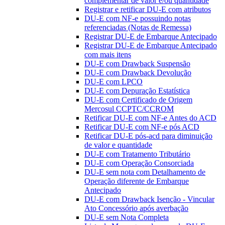
complementar de valor e/ou quantidade
Registrar e retificar DU-E com atributos
DU-E com NF-e possuindo notas
referenciadas (Notas de Remessa)
Registrar DU-E de Embarque Antecipado
Registrar DU-E de Embarque Antecipado
com mais itens
DU-E com Drawback Suspensão
DU-E com Drawback Devolução
DU-E com LPCO
DU-E com Depuração Estatística
DU-E com Certificado de Origem
Mercosul CCPTC/CCROM
Retificar DU-E com NF-e Antes do ACD
Retificar DU-E com NF-e pós ACD
Retificar DU-E pós-acd para diminuição
de valor e quantidade
DU-E com Tratamento Tributário
DU-E com Operação Consorciada
DU-E sem nota com Detalhamento de
Operação diferente de Embarque
Antecipado
DU-E com Drawback Isenção - Vincular
Ato Concessório após averbação
DU-E sem Nota Completa