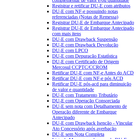
complementar de valor e/ou quantidade
Registrar e retificar DU-E com atributos
DU-E com NF-e possuindo notas
referenciadas (Notas de Remessa)
Registrar DU-E de Embarque Antecipado
Registrar DU-E de Embarque Antecipado
com mais itens
DU-E com Drawback Suspensão
DU-E com Drawback Devolução
DU-E com LPCO
DU-E com Depuração Estatística
DU-E com Certificado de Origem
Mercosul CCPTC/CCROM
Retificar DU-E com NF-e Antes do ACD
Retificar DU-E com NF-e pós ACD
Retificar DU-E pós-acd para diminuição
de valor e quantidade
DU-E com Tratamento Tributário
DU-E com Operação Consorciada
DU-E sem nota com Detalhamento de
Operação diferente de Embarque
Antecipado
DU-E com Drawback Isenção - Vincular
Ato Concessório após averbação
DU-E sem Nota Completa