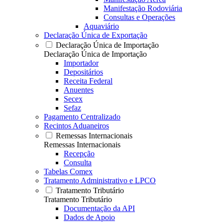
Manifestação Rodoviária
Consultas e Operações
Aquaviário
Declaração Única de Exportação
Declaração Única de Importação
Declaração Única de Importação
Importador
Depositários
Receita Federal
Anuentes
Secex
Sefaz
Pagamento Centralizado
Recintos Aduaneiros
Remessas Internacionais
Remessas Internacionais
Recepção
Consulta
Tabelas Comex
Tratamento Administrativo e LPCO
Tratamento Tributário
Tratamento Tributário
Documentação da API
Dados de Apoio