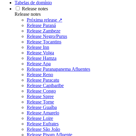
Tabelas de domínio
Release notes
Release notes
Próxima release ↗
Release Paraná
Release Zambeze
Release Negro/Purus
Release Tocantins
Release Inn
Release Volga
Release Hamza
Release Apa
Release Paranapanema Afluentes
Release Reno
Release Paracatu
Release Capibaribe
Release Congo
Release Spree
Release Torne
Release Guaíba
Release Amarelo
Release Loire
Release Eufrates
Release São João
Release Pisom Afluente