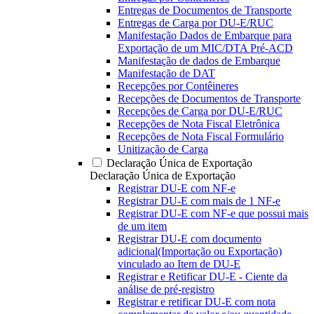
Entregas de Documentos de Transporte
Entregas de Carga por DU-E/RUC
Manifestação Dados de Embarque para
Exportação de um MIC/DTA Pré-ACD
Manifestação de dados de Embarque
Manifestação de DAT
Recepções por Contêineres
Recepções de Documentos de Transporte
Recepções de Carga por DU-E/RUC
Recepções de Nota Fiscal Eletrônica
Recepções de Nota Fiscal Formulário
Unitização de Carga
Declaração Única de Exportação
Declaração Única de Exportação
Registrar DU-E com NF-e
Registrar DU-E com mais de 1 NF-e
Registrar DU-E com NF-e que possui mais
de um item
Registrar DU-E com documento
adicional(Importação ou Exportação)
vinculado ao Item de DU-E
Registrar e Retificar DU-E - Ciente da
análise de pré-registro
Registrar e retificar DU-E com nota