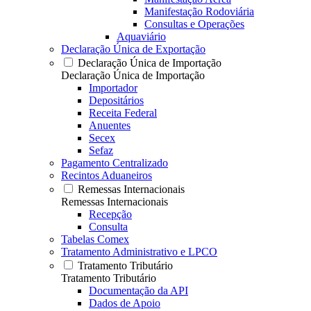
Manifestação Rodoviária
Consultas e Operações
Aquaviário
Declaração Única de Exportação
Declaração Única de Importação
Declaração Única de Importação
Importador
Depositários
Receita Federal
Anuentes
Secex
Sefaz
Pagamento Centralizado
Recintos Aduaneiros
Remessas Internacionais
Remessas Internacionais
Recepção
Consulta
Tabelas Comex
Tratamento Administrativo e LPCO
Tratamento Tributário
Tratamento Tributário
Documentação da API
Dados de Apoio