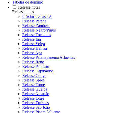
Tabelas de domínio
Release notes
Release notes
Próxima release ↗
Release Paraná
Release Zambeze
Release Negro/Purus
Release Tocantins
Release Inn
Release Volga
Release Hamza
Release Apa
Release Paranapanema Afluentes
Release Reno
Release Paracatu
Release Capibaribe
Release Congo
Release Spree
Release Torne
Release Guaíba
Release Amarelo
Release Loire
Release Eufrates
Release São João
Release Pisom Afluente