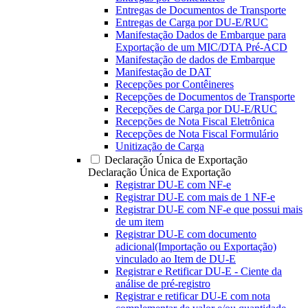
Entregas de Documentos de Transporte
Entregas de Carga por DU-E/RUC
Manifestação Dados de Embarque para
Exportação de um MIC/DTA Pré-ACD
Manifestação de dados de Embarque
Manifestação de DAT
Recepções por Contêineres
Recepções de Documentos de Transporte
Recepções de Carga por DU-E/RUC
Recepções de Nota Fiscal Eletrônica
Recepções de Nota Fiscal Formulário
Unitização de Carga
Declaração Única de Exportação
Declaração Única de Exportação
Registrar DU-E com NF-e
Registrar DU-E com mais de 1 NF-e
Registrar DU-E com NF-e que possui mais
de um item
Registrar DU-E com documento
adicional(Importação ou Exportação)
vinculado ao Item de DU-E
Registrar e Retificar DU-E - Ciente da
análise de pré-registro
Registrar e retificar DU-E com nota