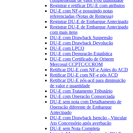
complementar de valor e/ou quantidade
Registrar e retificar DU-E com atributos
DU-E com NF-e possuindo notas
referenciadas (Notas de Remessa)
Registrar DU-E de Embarque Antecipado
Registrar DU-E de Embarque Antecipado
com mais itens
DU-E com Drawback Suspensão
DU-E com Drawback Devolução
DU-E com LPCO
DU-E com Depuração Estatística
DU-E com Certificado de Origem
Mercosul CCPTC/CCROM
Retificar DU-E com NF-e Antes do ACD
Retificar DU-E com NF-e pós ACD
Retificar DU-E pós-acd para diminuição
de valor e quantidade
DU-E com Tratamento Tributário
DU-E com Operação Consorciada
DU-E sem nota com Detalhamento de
Operação diferente de Embarque
Antecipado
DU-E com Drawback Isenção - Vincular
Ato Concessório após averbação
DU-E sem Nota Completa