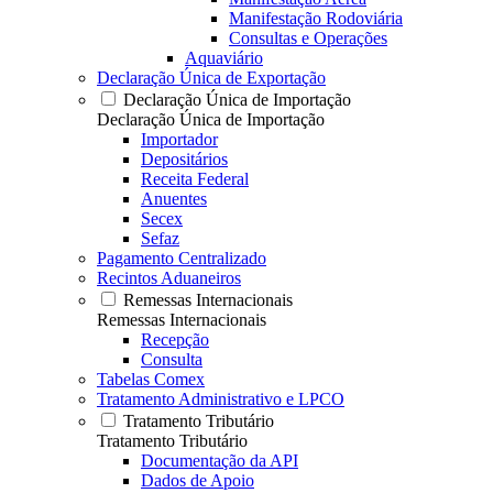
Manifestação Rodoviária
Consultas e Operações
Aquaviário
Declaração Única de Exportação
Declaração Única de Importação
Declaração Única de Importação
Importador
Depositários
Receita Federal
Anuentes
Secex
Sefaz
Pagamento Centralizado
Recintos Aduaneiros
Remessas Internacionais
Remessas Internacionais
Recepção
Consulta
Tabelas Comex
Tratamento Administrativo e LPCO
Tratamento Tributário
Tratamento Tributário
Documentação da API
Dados de Apoio