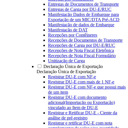
Entregas de Documentos de Transporte
Entregas de Carga por DU-E/RUC
Manifestação Dados de Embarque para
Exportação de um MIC/DTA Pré-ACD
Manifestação de dados de Embarque
Manifestação de DAT
Recepções por Contêineres
Recepções de Documentos de Transporte
Recepções de Carga por DU-E/RUC
Recepções de Nota Fiscal Eletrônica
Recepções de Nota Fiscal Formulário
Unitização de Carga
Declaração Única de Exportação
Declaração Única de Exportação
Registrar DU-E com NF-e
Registrar DU-E com mais de 1 NF-e
Registrar DU-E com NF-e que possui mais
de um item
Registrar DU-E com documento
adicional(Importação ou Exportação)
vinculado ao Item de DU-E
Registrar e Retificar DU-E - Ciente da
análise de pré-registro
Registrar e retificar DU-E com nota