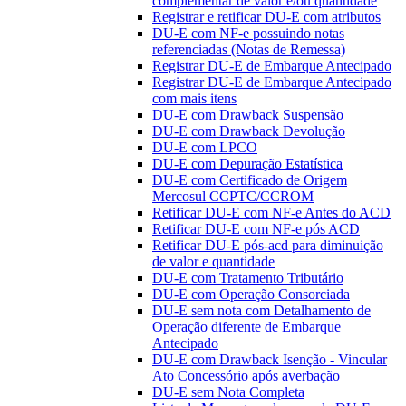
complementar de valor e/ou quantidade
Registrar e retificar DU-E com atributos
DU-E com NF-e possuindo notas
referenciadas (Notas de Remessa)
Registrar DU-E de Embarque Antecipado
Registrar DU-E de Embarque Antecipado
com mais itens
DU-E com Drawback Suspensão
DU-E com Drawback Devolução
DU-E com LPCO
DU-E com Depuração Estatística
DU-E com Certificado de Origem
Mercosul CCPTC/CCROM
Retificar DU-E com NF-e Antes do ACD
Retificar DU-E com NF-e pós ACD
Retificar DU-E pós-acd para diminuição
de valor e quantidade
DU-E com Tratamento Tributário
DU-E com Operação Consorciada
DU-E sem nota com Detalhamento de
Operação diferente de Embarque
Antecipado
DU-E com Drawback Isenção - Vincular
Ato Concessório após averbação
DU-E sem Nota Completa