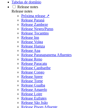
Tabelas de domínio
Release notes
Release notes
Próxima release ↗
Release Paraná
Release Zambeze
Release Negro/Purus
Release Tocantins
Release Inn
Release Volga
Release Hamza
Release Apa
Release Paranapanema Afluentes
Release Reno
Release Paracatu
Release Capibaribe
Release Congo
Release Spree
Release Torne
Release Guaíba
Release Amarelo
Release Loire
Release Eufrates
Release São João
Release Pisom Afluente