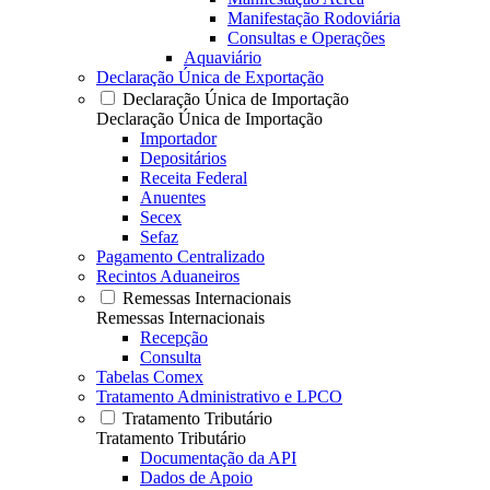
Manifestação Rodoviária
Consultas e Operações
Aquaviário
Declaração Única de Exportação
Declaração Única de Importação
Declaração Única de Importação
Importador
Depositários
Receita Federal
Anuentes
Secex
Sefaz
Pagamento Centralizado
Recintos Aduaneiros
Remessas Internacionais
Remessas Internacionais
Recepção
Consulta
Tabelas Comex
Tratamento Administrativo e LPCO
Tratamento Tributário
Tratamento Tributário
Documentação da API
Dados de Apoio