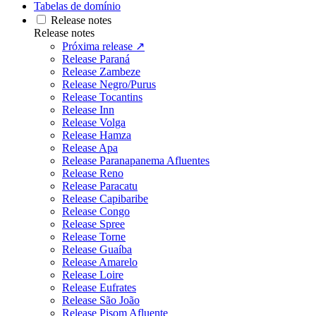
Tabelas de domínio
Release notes
Release notes
Próxima release ↗
Release Paraná
Release Zambeze
Release Negro/Purus
Release Tocantins
Release Inn
Release Volga
Release Hamza
Release Apa
Release Paranapanema Afluentes
Release Reno
Release Paracatu
Release Capibaribe
Release Congo
Release Spree
Release Torne
Release Guaíba
Release Amarelo
Release Loire
Release Eufrates
Release São João
Release Pisom Afluente