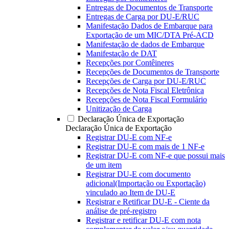
Entregas de Documentos de Transporte
Entregas de Carga por DU-E/RUC
Manifestação Dados de Embarque para
Exportação de um MIC/DTA Pré-ACD
Manifestação de dados de Embarque
Manifestação de DAT
Recepções por Contêineres
Recepções de Documentos de Transporte
Recepções de Carga por DU-E/RUC
Recepções de Nota Fiscal Eletrônica
Recepções de Nota Fiscal Formulário
Unitização de Carga
Declaração Única de Exportação
Declaração Única de Exportação
Registrar DU-E com NF-e
Registrar DU-E com mais de 1 NF-e
Registrar DU-E com NF-e que possui mais
de um item
Registrar DU-E com documento
adicional(Importação ou Exportação)
vinculado ao Item de DU-E
Registrar e Retificar DU-E - Ciente da
análise de pré-registro
Registrar e retificar DU-E com nota