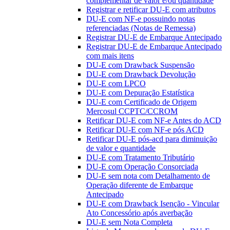
complementar de valor e/ou quantidade
Registrar e retificar DU-E com atributos
DU-E com NF-e possuindo notas
referenciadas (Notas de Remessa)
Registrar DU-E de Embarque Antecipado
Registrar DU-E de Embarque Antecipado
com mais itens
DU-E com Drawback Suspensão
DU-E com Drawback Devolução
DU-E com LPCO
DU-E com Depuração Estatística
DU-E com Certificado de Origem
Mercosul CCPTC/CCROM
Retificar DU-E com NF-e Antes do ACD
Retificar DU-E com NF-e pós ACD
Retificar DU-E pós-acd para diminuição
de valor e quantidade
DU-E com Tratamento Tributário
DU-E com Operação Consorciada
DU-E sem nota com Detalhamento de
Operação diferente de Embarque
Antecipado
DU-E com Drawback Isenção - Vincular
Ato Concessório após averbação
DU-E sem Nota Completa