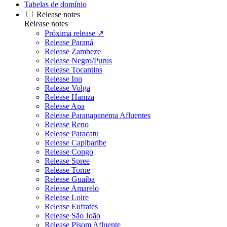
Tabelas de domínio
Release notes
Release notes
Próxima release ↗
Release Paraná
Release Zambeze
Release Negro/Purus
Release Tocantins
Release Inn
Release Volga
Release Hamza
Release Apa
Release Paranapanema Afluentes
Release Reno
Release Paracatu
Release Capibaribe
Release Congo
Release Spree
Release Torne
Release Guaíba
Release Amarelo
Release Loire
Release Eufrates
Release São João
Release Pisom Afluente