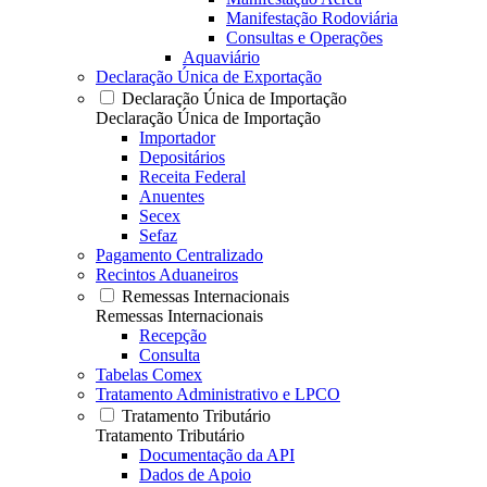
Manifestação Rodoviária
Consultas e Operações
Aquaviário
Declaração Única de Exportação
Declaração Única de Importação
Declaração Única de Importação
Importador
Depositários
Receita Federal
Anuentes
Secex
Sefaz
Pagamento Centralizado
Recintos Aduaneiros
Remessas Internacionais
Remessas Internacionais
Recepção
Consulta
Tabelas Comex
Tratamento Administrativo e LPCO
Tratamento Tributário
Tratamento Tributário
Documentação da API
Dados de Apoio