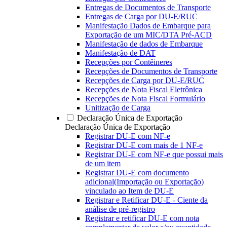
Entregas de Documentos de Transporte
Entregas de Carga por DU-E/RUC
Manifestação Dados de Embarque para
Exportação de um MIC/DTA Pré-ACD
Manifestação de dados de Embarque
Manifestação de DAT
Recepções por Contêineres
Recepções de Documentos de Transporte
Recepções de Carga por DU-E/RUC
Recepções de Nota Fiscal Eletrônica
Recepções de Nota Fiscal Formulário
Unitização de Carga
Declaração Única de Exportação
Declaração Única de Exportação
Registrar DU-E com NF-e
Registrar DU-E com mais de 1 NF-e
Registrar DU-E com NF-e que possui mais
de um item
Registrar DU-E com documento
adicional(Importação ou Exportação)
vinculado ao Item de DU-E
Registrar e Retificar DU-E - Ciente da
análise de pré-registro
Registrar e retificar DU-E com nota