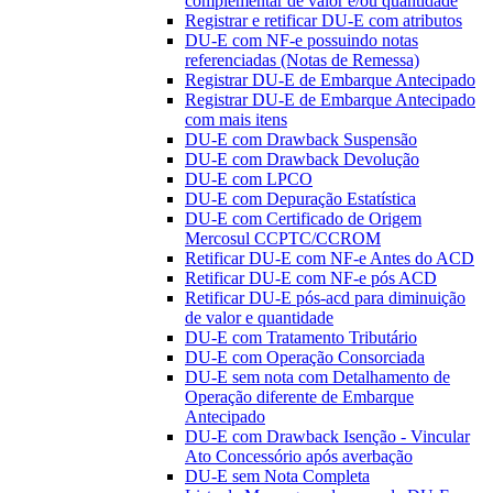
complementar de valor e/ou quantidade
Registrar e retificar DU-E com atributos
DU-E com NF-e possuindo notas
referenciadas (Notas de Remessa)
Registrar DU-E de Embarque Antecipado
Registrar DU-E de Embarque Antecipado
com mais itens
DU-E com Drawback Suspensão
DU-E com Drawback Devolução
DU-E com LPCO
DU-E com Depuração Estatística
DU-E com Certificado de Origem
Mercosul CCPTC/CCROM
Retificar DU-E com NF-e Antes do ACD
Retificar DU-E com NF-e pós ACD
Retificar DU-E pós-acd para diminuição
de valor e quantidade
DU-E com Tratamento Tributário
DU-E com Operação Consorciada
DU-E sem nota com Detalhamento de
Operação diferente de Embarque
Antecipado
DU-E com Drawback Isenção - Vincular
Ato Concessório após averbação
DU-E sem Nota Completa