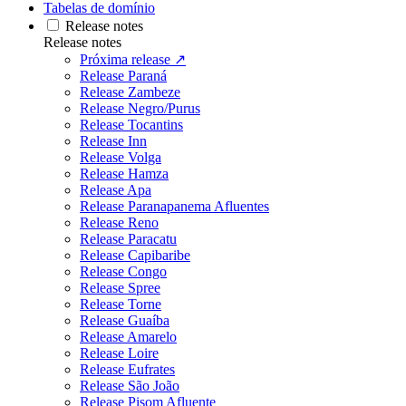
Tabelas de domínio
Release notes
Release notes
Próxima release ↗
Release Paraná
Release Zambeze
Release Negro/Purus
Release Tocantins
Release Inn
Release Volga
Release Hamza
Release Apa
Release Paranapanema Afluentes
Release Reno
Release Paracatu
Release Capibaribe
Release Congo
Release Spree
Release Torne
Release Guaíba
Release Amarelo
Release Loire
Release Eufrates
Release São João
Release Pisom Afluente