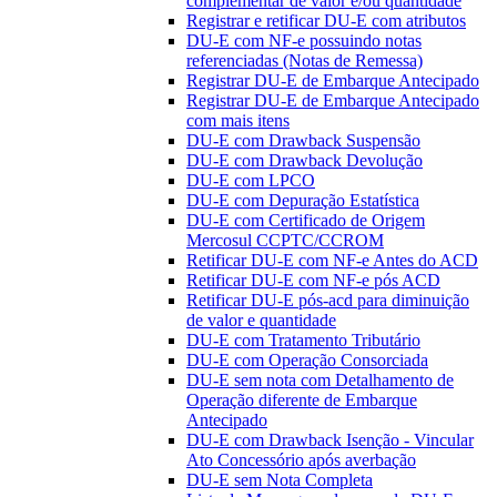
complementar de valor e/ou quantidade
Registrar e retificar DU-E com atributos
DU-E com NF-e possuindo notas
referenciadas (Notas de Remessa)
Registrar DU-E de Embarque Antecipado
Registrar DU-E de Embarque Antecipado
com mais itens
DU-E com Drawback Suspensão
DU-E com Drawback Devolução
DU-E com LPCO
DU-E com Depuração Estatística
DU-E com Certificado de Origem
Mercosul CCPTC/CCROM
Retificar DU-E com NF-e Antes do ACD
Retificar DU-E com NF-e pós ACD
Retificar DU-E pós-acd para diminuição
de valor e quantidade
DU-E com Tratamento Tributário
DU-E com Operação Consorciada
DU-E sem nota com Detalhamento de
Operação diferente de Embarque
Antecipado
DU-E com Drawback Isenção - Vincular
Ato Concessório após averbação
DU-E sem Nota Completa