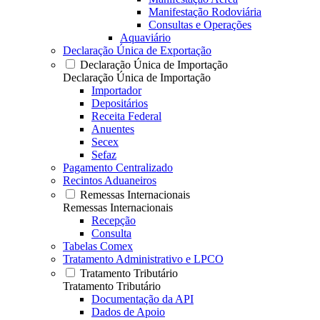
Manifestação Rodoviária
Consultas e Operações
Aquaviário
Declaração Única de Exportação
Declaração Única de Importação
Declaração Única de Importação
Importador
Depositários
Receita Federal
Anuentes
Secex
Sefaz
Pagamento Centralizado
Recintos Aduaneiros
Remessas Internacionais
Remessas Internacionais
Recepção
Consulta
Tabelas Comex
Tratamento Administrativo e LPCO
Tratamento Tributário
Tratamento Tributário
Documentação da API
Dados de Apoio