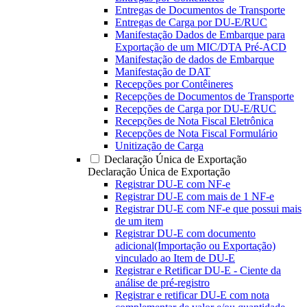
Entregas de Documentos de Transporte
Entregas de Carga por DU-E/RUC
Manifestação Dados de Embarque para
Exportação de um MIC/DTA Pré-ACD
Manifestação de dados de Embarque
Manifestação de DAT
Recepções por Contêineres
Recepções de Documentos de Transporte
Recepções de Carga por DU-E/RUC
Recepções de Nota Fiscal Eletrônica
Recepções de Nota Fiscal Formulário
Unitização de Carga
Declaração Única de Exportação
Declaração Única de Exportação
Registrar DU-E com NF-e
Registrar DU-E com mais de 1 NF-e
Registrar DU-E com NF-e que possui mais
de um item
Registrar DU-E com documento
adicional(Importação ou Exportação)
vinculado ao Item de DU-E
Registrar e Retificar DU-E - Ciente da
análise de pré-registro
Registrar e retificar DU-E com nota