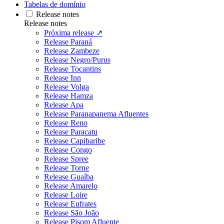
Tabelas de domínio
Release notes
Release notes
Próxima release ↗
Release Paraná
Release Zambeze
Release Negro/Purus
Release Tocantins
Release Inn
Release Volga
Release Hamza
Release Apa
Release Paranapanema Afluentes
Release Reno
Release Paracatu
Release Capibaribe
Release Congo
Release Spree
Release Torne
Release Guaíba
Release Amarelo
Release Loire
Release Eufrates
Release São João
Release Pisom Afluente