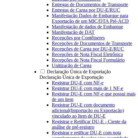
Entregas de Documentos de Transporte
Entregas de Carga por DU-E/RUC
Manifestação Dados de Embarque para
Exportação de um MIC/DTA Pré-ACD
Manifestação de dados de Embarque
Manifestação de DAT
Recepções por Contêineres
Recepções de Documentos de Transporte
Recepções de Carga por DU-E/RUC
Recepções de Nota Fiscal Eletrônica
Recepções de Nota Fiscal Formulário
Unitização de Carga
Declaração Única de Exportação
Declaração Única de Exportação
Registrar DU-E com NF-e
Registrar DU-E com mais de 1 NF-e
Registrar DU-E com NF-e que possui mais
de um item
Registrar DU-E com documento
adicional(Importação ou Exportação)
vinculado ao Item de DU-E
Registrar e Retificar DU-E - Ciente da
análise de pré-registro
Registrar e retificar DU-E com nota