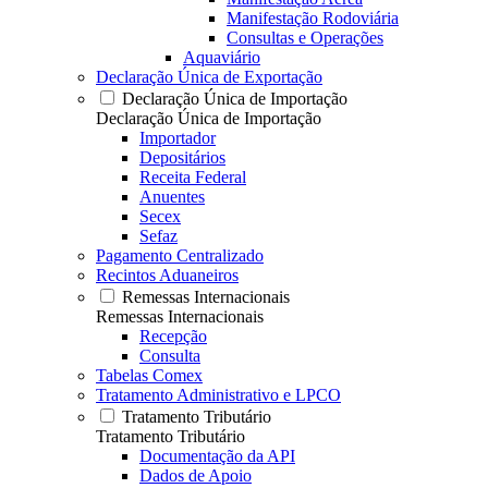
Manifestação Rodoviária
Consultas e Operações
Aquaviário
Declaração Única de Exportação
Declaração Única de Importação
Declaração Única de Importação
Importador
Depositários
Receita Federal
Anuentes
Secex
Sefaz
Pagamento Centralizado
Recintos Aduaneiros
Remessas Internacionais
Remessas Internacionais
Recepção
Consulta
Tabelas Comex
Tratamento Administrativo e LPCO
Tratamento Tributário
Tratamento Tributário
Documentação da API
Dados de Apoio