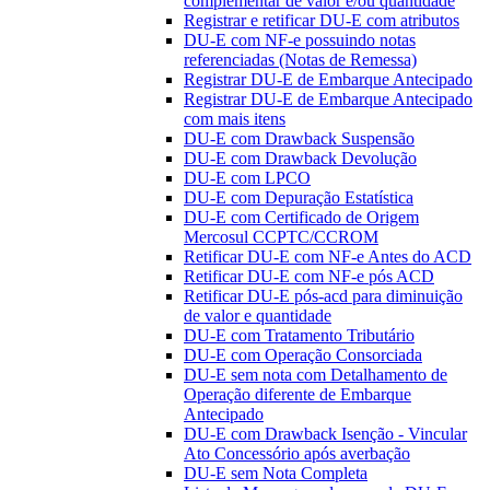
complementar de valor e/ou quantidade
Registrar e retificar DU-E com atributos
DU-E com NF-e possuindo notas
referenciadas (Notas de Remessa)
Registrar DU-E de Embarque Antecipado
Registrar DU-E de Embarque Antecipado
com mais itens
DU-E com Drawback Suspensão
DU-E com Drawback Devolução
DU-E com LPCO
DU-E com Depuração Estatística
DU-E com Certificado de Origem
Mercosul CCPTC/CCROM
Retificar DU-E com NF-e Antes do ACD
Retificar DU-E com NF-e pós ACD
Retificar DU-E pós-acd para diminuição
de valor e quantidade
DU-E com Tratamento Tributário
DU-E com Operação Consorciada
DU-E sem nota com Detalhamento de
Operação diferente de Embarque
Antecipado
DU-E com Drawback Isenção - Vincular
Ato Concessório após averbação
DU-E sem Nota Completa