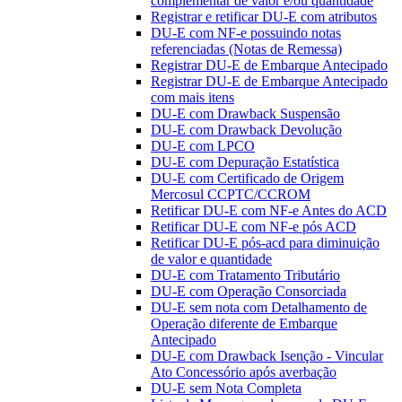
complementar de valor e/ou quantidade
Registrar e retificar DU-E com atributos
DU-E com NF-e possuindo notas
referenciadas (Notas de Remessa)
Registrar DU-E de Embarque Antecipado
Registrar DU-E de Embarque Antecipado
com mais itens
DU-E com Drawback Suspensão
DU-E com Drawback Devolução
DU-E com LPCO
DU-E com Depuração Estatística
DU-E com Certificado de Origem
Mercosul CCPTC/CCROM
Retificar DU-E com NF-e Antes do ACD
Retificar DU-E com NF-e pós ACD
Retificar DU-E pós-acd para diminuição
de valor e quantidade
DU-E com Tratamento Tributário
DU-E com Operação Consorciada
DU-E sem nota com Detalhamento de
Operação diferente de Embarque
Antecipado
DU-E com Drawback Isenção - Vincular
Ato Concessório após averbação
DU-E sem Nota Completa