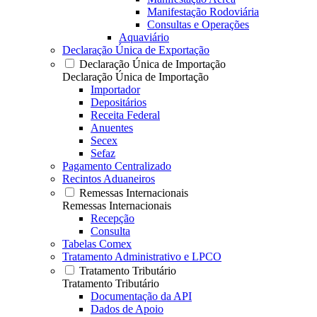
Manifestação Rodoviária
Consultas e Operações
Aquaviário
Declaração Única de Exportação
Declaração Única de Importação
Declaração Única de Importação
Importador
Depositários
Receita Federal
Anuentes
Secex
Sefaz
Pagamento Centralizado
Recintos Aduaneiros
Remessas Internacionais
Remessas Internacionais
Recepção
Consulta
Tabelas Comex
Tratamento Administrativo e LPCO
Tratamento Tributário
Tratamento Tributário
Documentação da API
Dados de Apoio