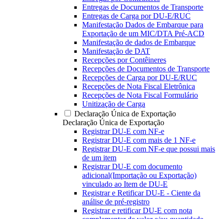
Entregas de Documentos de Transporte
Entregas de Carga por DU-E/RUC
Manifestação Dados de Embarque para
Exportação de um MIC/DTA Pré-ACD
Manifestação de dados de Embarque
Manifestação de DAT
Recepções por Contêineres
Recepções de Documentos de Transporte
Recepções de Carga por DU-E/RUC
Recepções de Nota Fiscal Eletrônica
Recepções de Nota Fiscal Formulário
Unitização de Carga
Declaração Única de Exportação
Declaração Única de Exportação
Registrar DU-E com NF-e
Registrar DU-E com mais de 1 NF-e
Registrar DU-E com NF-e que possui mais
de um item
Registrar DU-E com documento
adicional(Importação ou Exportação)
vinculado ao Item de DU-E
Registrar e Retificar DU-E - Ciente da
análise de pré-registro
Registrar e retificar DU-E com nota