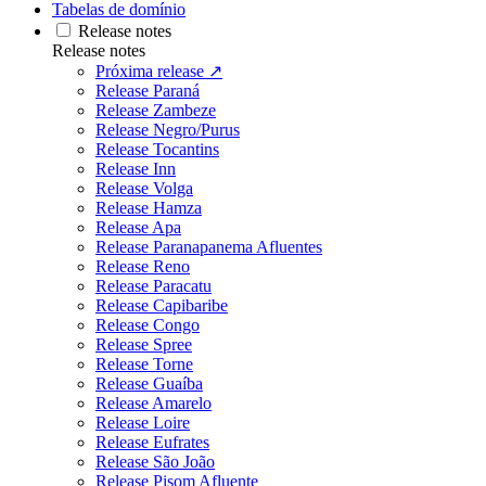
Tabelas de domínio
Release notes
Release notes
Próxima release ↗
Release Paraná
Release Zambeze
Release Negro/Purus
Release Tocantins
Release Inn
Release Volga
Release Hamza
Release Apa
Release Paranapanema Afluentes
Release Reno
Release Paracatu
Release Capibaribe
Release Congo
Release Spree
Release Torne
Release Guaíba
Release Amarelo
Release Loire
Release Eufrates
Release São João
Release Pisom Afluente