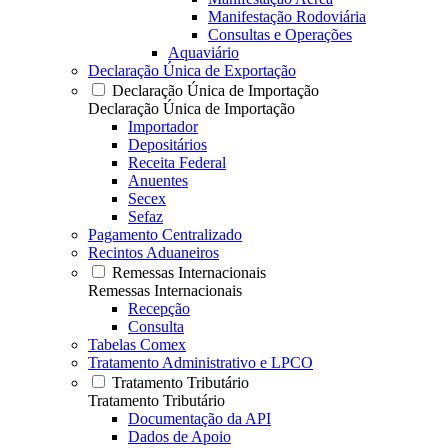
Manifestação Rodoviária
Consultas e Operações
Aquaviário
Declaração Única de Exportação
Declaração Única de Importação
Declaração Única de Importação
Importador
Depositários
Receita Federal
Anuentes
Secex
Sefaz
Pagamento Centralizado
Recintos Aduaneiros
Remessas Internacionais
Remessas Internacionais
Recepção
Consulta
Tabelas Comex
Tratamento Administrativo e LPCO
Tratamento Tributário
Tratamento Tributário
Documentação da API
Dados de Apoio