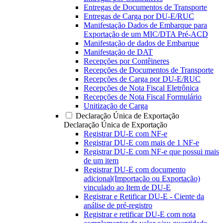
Entregas de Documentos de Transporte
Entregas de Carga por DU-E/RUC
Manifestação Dados de Embarque para
Exportação de um MIC/DTA Pré-ACD
Manifestação de dados de Embarque
Manifestação de DAT
Recepções por Contêineres
Recepções de Documentos de Transporte
Recepções de Carga por DU-E/RUC
Recepções de Nota Fiscal Eletrônica
Recepções de Nota Fiscal Formulário
Unitização de Carga
Declaração Única de Exportação
Declaração Única de Exportação
Registrar DU-E com NF-e
Registrar DU-E com mais de 1 NF-e
Registrar DU-E com NF-e que possui mais
de um item
Registrar DU-E com documento
adicional(Importação ou Exportação)
vinculado ao Item de DU-E
Registrar e Retificar DU-E - Ciente da
análise de pré-registro
Registrar e retificar DU-E com nota