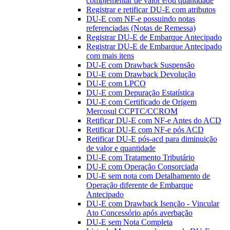
complementar de valor e/ou quantidade
Registrar e retificar DU-E com atributos
DU-E com NF-e possuindo notas
referenciadas (Notas de Remessa)
Registrar DU-E de Embarque Antecipado
Registrar DU-E de Embarque Antecipado
com mais itens
DU-E com Drawback Suspensão
DU-E com Drawback Devolução
DU-E com LPCO
DU-E com Depuração Estatística
DU-E com Certificado de Origem
Mercosul CCPTC/CCROM
Retificar DU-E com NF-e Antes do ACD
Retificar DU-E com NF-e pós ACD
Retificar DU-E pós-acd para diminuição
de valor e quantidade
DU-E com Tratamento Tributário
DU-E com Operação Consorciada
DU-E sem nota com Detalhamento de
Operação diferente de Embarque
Antecipado
DU-E com Drawback Isenção - Vincular
Ato Concessório após averbação
DU-E sem Nota Completa