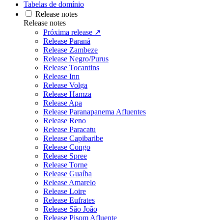
Tabelas de domínio
Release notes
Release notes
Próxima release ↗
Release Paraná
Release Zambeze
Release Negro/Purus
Release Tocantins
Release Inn
Release Volga
Release Hamza
Release Apa
Release Paranapanema Afluentes
Release Reno
Release Paracatu
Release Capibaribe
Release Congo
Release Spree
Release Torne
Release Guaíba
Release Amarelo
Release Loire
Release Eufrates
Release São João
Release Pisom Afluente