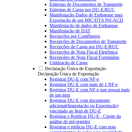
Entregas de Documentos de Transporte
Entregas de Carga por DU-E/RUC
Manifestação Dados de Embarque para
Exportação de um MIC/DTA Pré-ACD
Manifestação de dados de Embarque
Manifestação de DAT
Recepções por Contêineres
Recepções de Documentos de Transporte
Recepções de Carga por DU-E/RUC
Recepções de Nota Fiscal Eletrônica
Recepções de Nota Fiscal Formulário
Unitização de Carga
Declaração Única de Exportação
Declaração Única de Exportação
Registrar DU-E com NF-e
Registrar DU-E com mais de 1 NF-e
Registrar DU-E com NF-e que possui mais
de um item
Registrar DU-E com documento
adicional(Importação ou Exportação)
vinculado ao Item de DU-E
Registrar e Retificar DU-E - Ciente da
análise de pré-registro
Registrar e retificar DU-E com nota