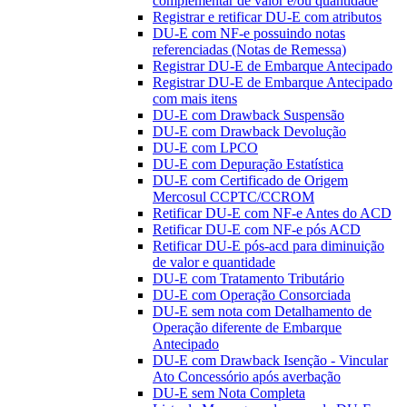
complementar de valor e/ou quantidade
Registrar e retificar DU-E com atributos
DU-E com NF-e possuindo notas
referenciadas (Notas de Remessa)
Registrar DU-E de Embarque Antecipado
Registrar DU-E de Embarque Antecipado
com mais itens
DU-E com Drawback Suspensão
DU-E com Drawback Devolução
DU-E com LPCO
DU-E com Depuração Estatística
DU-E com Certificado de Origem
Mercosul CCPTC/CCROM
Retificar DU-E com NF-e Antes do ACD
Retificar DU-E com NF-e pós ACD
Retificar DU-E pós-acd para diminuição
de valor e quantidade
DU-E com Tratamento Tributário
DU-E com Operação Consorciada
DU-E sem nota com Detalhamento de
Operação diferente de Embarque
Antecipado
DU-E com Drawback Isenção - Vincular
Ato Concessório após averbação
DU-E sem Nota Completa