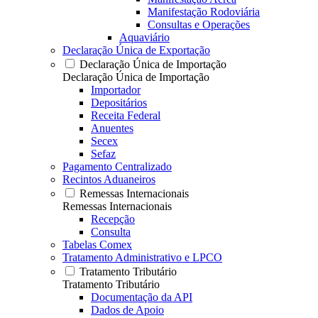
Manifestação Rodoviária
Consultas e Operações
Aquaviário
Declaração Única de Exportação
Declaração Única de Importação
Declaração Única de Importação
Importador
Depositários
Receita Federal
Anuentes
Secex
Sefaz
Pagamento Centralizado
Recintos Aduaneiros
Remessas Internacionais
Remessas Internacionais
Recepção
Consulta
Tabelas Comex
Tratamento Administrativo e LPCO
Tratamento Tributário
Tratamento Tributário
Documentação da API
Dados de Apoio