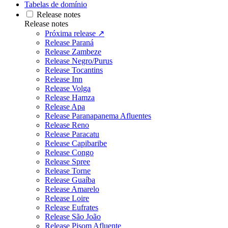
Tabelas de domínio
Release notes
Release notes
Próxima release ↗
Release Paraná
Release Zambeze
Release Negro/Purus
Release Tocantins
Release Inn
Release Volga
Release Hamza
Release Apa
Release Paranapanema Afluentes
Release Reno
Release Paracatu
Release Capibaribe
Release Congo
Release Spree
Release Torne
Release Guaíba
Release Amarelo
Release Loire
Release Eufrates
Release São João
Release Pisom Afluente