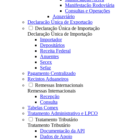
Manifestação Rodoviária
Consultas e Operações
Aquaviário
Declaração Única de Exportação
Declaração Única de Importação
Declaração Única de Importação
Importador
Depositários
Receita Federal
Anuentes
Secex
Sefaz
Pagamento Centralizado
Recintos Aduaneiros
Remessas Internacionais
Remessas Internacionais
Recepção
Consulta
Tabelas Comex
Tratamento Administrativo e LPCO
Tratamento Tributário
Tratamento Tributário
Documentação da API
Dados de Apoio