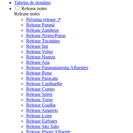
Tabelas de domínio
Release notes
Release notes
Próxima release ↗
Release Paraná
Release Zambeze
Release Negro/Purus
Release Tocantins
Release Inn
Release Volga
Release Hamza
Release Apa
Release Paranapanema Afluentes
Release Reno
Release Paracatu
Release Capibaribe
Release Congo
Release Spree
Release Torne
Release Guaíba
Release Amarelo
Release Loire
Release Eufrates
Release São João
Release Pisom Afluente