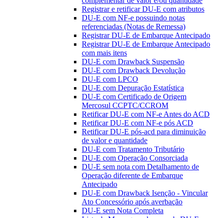
complementar de valor e/ou quantidade
Registrar e retificar DU-E com atributos
DU-E com NF-e possuindo notas
referenciadas (Notas de Remessa)
Registrar DU-E de Embarque Antecipado
Registrar DU-E de Embarque Antecipado
com mais itens
DU-E com Drawback Suspensão
DU-E com Drawback Devolução
DU-E com LPCO
DU-E com Depuração Estatística
DU-E com Certificado de Origem
Mercosul CCPTC/CCROM
Retificar DU-E com NF-e Antes do ACD
Retificar DU-E com NF-e pós ACD
Retificar DU-E pós-acd para diminuição
de valor e quantidade
DU-E com Tratamento Tributário
DU-E com Operação Consorciada
DU-E sem nota com Detalhamento de
Operação diferente de Embarque
Antecipado
DU-E com Drawback Isenção - Vincular
Ato Concessório após averbação
DU-E sem Nota Completa