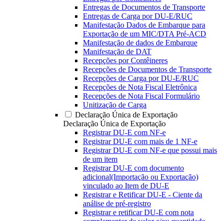
Entregas de Documentos de Transporte
Entregas de Carga por DU-E/RUC
Manifestação Dados de Embarque para
Exportação de um MIC/DTA Pré-ACD
Manifestação de dados de Embarque
Manifestação de DAT
Recepções por Contêineres
Recepções de Documentos de Transporte
Recepções de Carga por DU-E/RUC
Recepções de Nota Fiscal Eletrônica
Recepções de Nota Fiscal Formulário
Unitização de Carga
Declaração Única de Exportação
Declaração Única de Exportação
Registrar DU-E com NF-e
Registrar DU-E com mais de 1 NF-e
Registrar DU-E com NF-e que possui mais
de um item
Registrar DU-E com documento
adicional(Importação ou Exportação)
vinculado ao Item de DU-E
Registrar e Retificar DU-E - Ciente da
análise de pré-registro
Registrar e retificar DU-E com nota