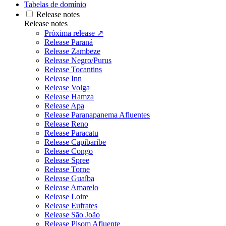
Tabelas de domínio
Release notes
Release notes
Próxima release ↗
Release Paraná
Release Zambeze
Release Negro/Purus
Release Tocantins
Release Inn
Release Volga
Release Hamza
Release Apa
Release Paranapanema Afluentes
Release Reno
Release Paracatu
Release Capibaribe
Release Congo
Release Spree
Release Torne
Release Guaíba
Release Amarelo
Release Loire
Release Eufrates
Release São João
Release Pisom Afluente