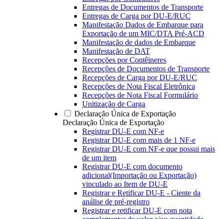
Entregas de Documentos de Transporte
Entregas de Carga por DU-E/RUC
Manifestação Dados de Embarque para
Exportação de um MIC/DTA Pré-ACD
Manifestação de dados de Embarque
Manifestação de DAT
Recepções por Contêineres
Recepções de Documentos de Transporte
Recepções de Carga por DU-E/RUC
Recepções de Nota Fiscal Eletrônica
Recepções de Nota Fiscal Formulário
Unitização de Carga
Declaração Única de Exportação
Declaração Única de Exportação
Registrar DU-E com NF-e
Registrar DU-E com mais de 1 NF-e
Registrar DU-E com NF-e que possui mais
de um item
Registrar DU-E com documento
adicional(Importação ou Exportação)
vinculado ao Item de DU-E
Registrar e Retificar DU-E - Ciente da
análise de pré-registro
Registrar e retificar DU-E com nota