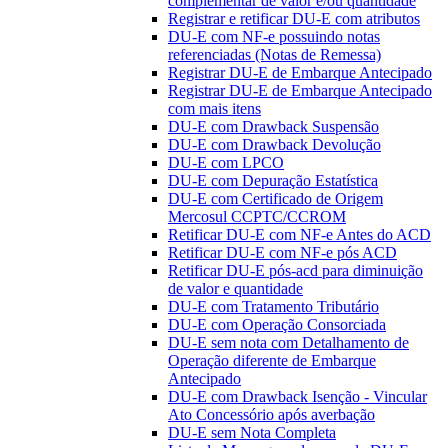
complementar de valor e/ou quantidade
Registrar e retificar DU-E com atributos
DU-E com NF-e possuindo notas
referenciadas (Notas de Remessa)
Registrar DU-E de Embarque Antecipado
Registrar DU-E de Embarque Antecipado
com mais itens
DU-E com Drawback Suspensão
DU-E com Drawback Devolução
DU-E com LPCO
DU-E com Depuração Estatística
DU-E com Certificado de Origem
Mercosul CCPTC/CCROM
Retificar DU-E com NF-e Antes do ACD
Retificar DU-E com NF-e pós ACD
Retificar DU-E pós-acd para diminuição
de valor e quantidade
DU-E com Tratamento Tributário
DU-E com Operação Consorciada
DU-E sem nota com Detalhamento de
Operação diferente de Embarque
Antecipado
DU-E com Drawback Isenção - Vincular
Ato Concessório após averbação
DU-E sem Nota Completa