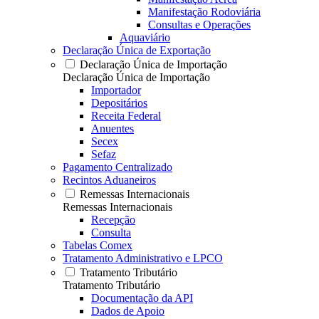
Manifestação Rodoviária
Consultas e Operações
Aquaviário
Declaração Única de Exportação
Declaração Única de Importação
Declaração Única de Importação
Importador
Depositários
Receita Federal
Anuentes
Secex
Sefaz
Pagamento Centralizado
Recintos Aduaneiros
Remessas Internacionais
Remessas Internacionais
Recepção
Consulta
Tabelas Comex
Tratamento Administrativo e LPCO
Tratamento Tributário
Tratamento Tributário
Documentação da API
Dados de Apoio