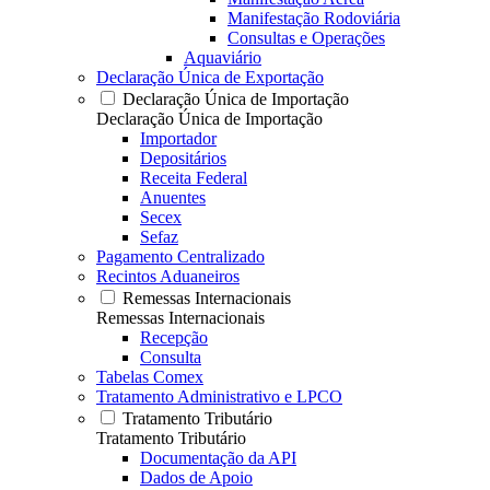
Manifestação Rodoviária
Consultas e Operações
Aquaviário
Declaração Única de Exportação
Declaração Única de Importação
Declaração Única de Importação
Importador
Depositários
Receita Federal
Anuentes
Secex
Sefaz
Pagamento Centralizado
Recintos Aduaneiros
Remessas Internacionais
Remessas Internacionais
Recepção
Consulta
Tabelas Comex
Tratamento Administrativo e LPCO
Tratamento Tributário
Tratamento Tributário
Documentação da API
Dados de Apoio