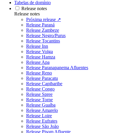
Tabelas de domínio
Release notes
Release notes
Próxima release ↗
Release Paraná
Release Zambeze
Release Negro/Purus
Release Tocantins
Release Inn
Release Volga
Release Hamza
Release Apa
Release Paranapanema Afluentes
Release Reno
Release Paracatu
Release Capibaribe
Release Congo
Release Spree
Release Torne
Release Guaíba
Release Amarelo
Release Loire
Release Eufrates
Release São João
Release Pisom Afluente