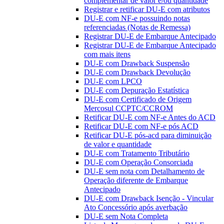
complementar de valor e/ou quantidade
Registrar e retificar DU-E com atributos
DU-E com NF-e possuindo notas
referenciadas (Notas de Remessa)
Registrar DU-E de Embarque Antecipado
Registrar DU-E de Embarque Antecipado
com mais itens
DU-E com Drawback Suspensão
DU-E com Drawback Devolução
DU-E com LPCO
DU-E com Depuração Estatística
DU-E com Certificado de Origem
Mercosul CCPTC/CCROM
Retificar DU-E com NF-e Antes do ACD
Retificar DU-E com NF-e pós ACD
Retificar DU-E pós-acd para diminuição
de valor e quantidade
DU-E com Tratamento Tributário
DU-E com Operação Consorciada
DU-E sem nota com Detalhamento de
Operação diferente de Embarque
Antecipado
DU-E com Drawback Isenção - Vincular
Ato Concessório após averbação
DU-E sem Nota Completa