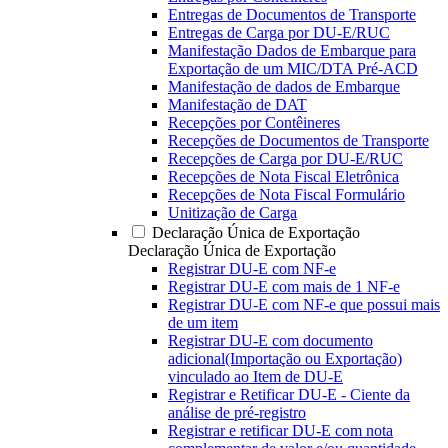
Entregas de Documentos de Transporte
Entregas de Carga por DU-E/RUC
Manifestação Dados de Embarque para
Exportação de um MIC/DTA Pré-ACD
Manifestação de dados de Embarque
Manifestação de DAT
Recepções por Contêineres
Recepções de Documentos de Transporte
Recepções de Carga por DU-E/RUC
Recepções de Nota Fiscal Eletrônica
Recepções de Nota Fiscal Formulário
Unitização de Carga
Declaração Única de Exportação
Declaração Única de Exportação
Registrar DU-E com NF-e
Registrar DU-E com mais de 1 NF-e
Registrar DU-E com NF-e que possui mais
de um item
Registrar DU-E com documento
adicional(Importação ou Exportação)
vinculado ao Item de DU-E
Registrar e Retificar DU-E - Ciente da
análise de pré-registro
Registrar e retificar DU-E com nota