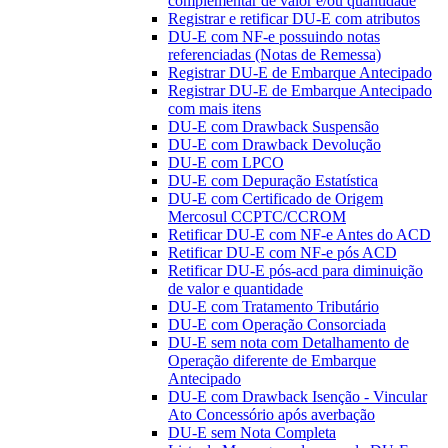
complementar de valor e/ou quantidade
Registrar e retificar DU-E com atributos
DU-E com NF-e possuindo notas
referenciadas (Notas de Remessa)
Registrar DU-E de Embarque Antecipado
Registrar DU-E de Embarque Antecipado
com mais itens
DU-E com Drawback Suspensão
DU-E com Drawback Devolução
DU-E com LPCO
DU-E com Depuração Estatística
DU-E com Certificado de Origem
Mercosul CCPTC/CCROM
Retificar DU-E com NF-e Antes do ACD
Retificar DU-E com NF-e pós ACD
Retificar DU-E pós-acd para diminuição
de valor e quantidade
DU-E com Tratamento Tributário
DU-E com Operação Consorciada
DU-E sem nota com Detalhamento de
Operação diferente de Embarque
Antecipado
DU-E com Drawback Isenção - Vincular
Ato Concessório após averbação
DU-E sem Nota Completa