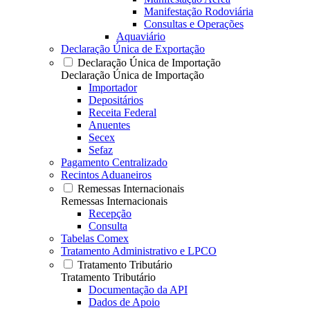
Manifestação Rodoviária
Consultas e Operações
Aquaviário
Declaração Única de Exportação
Declaração Única de Importação
Declaração Única de Importação
Importador
Depositários
Receita Federal
Anuentes
Secex
Sefaz
Pagamento Centralizado
Recintos Aduaneiros
Remessas Internacionais
Remessas Internacionais
Recepção
Consulta
Tabelas Comex
Tratamento Administrativo e LPCO
Tratamento Tributário
Tratamento Tributário
Documentação da API
Dados de Apoio