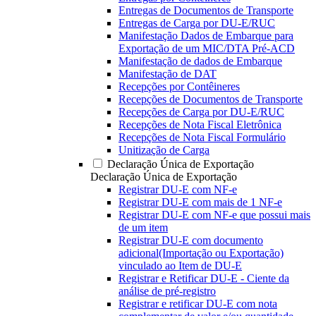
Entregas de Documentos de Transporte
Entregas de Carga por DU-E/RUC
Manifestação Dados de Embarque para
Exportação de um MIC/DTA Pré-ACD
Manifestação de dados de Embarque
Manifestação de DAT
Recepções por Contêineres
Recepções de Documentos de Transporte
Recepções de Carga por DU-E/RUC
Recepções de Nota Fiscal Eletrônica
Recepções de Nota Fiscal Formulário
Unitização de Carga
Declaração Única de Exportação
Declaração Única de Exportação
Registrar DU-E com NF-e
Registrar DU-E com mais de 1 NF-e
Registrar DU-E com NF-e que possui mais
de um item
Registrar DU-E com documento
adicional(Importação ou Exportação)
vinculado ao Item de DU-E
Registrar e Retificar DU-E - Ciente da
análise de pré-registro
Registrar e retificar DU-E com nota