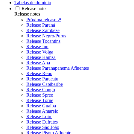
Tabelas de domínio
Release notes
Release notes
Próxima release ↗
Release Paraná
Release Zambeze
Release Negro/Purus
Release Tocantins
Release Inn
Release Volga
Release Hamza
Release Apa
Release Paranapanema Afluentes
Release Reno
Release Paracatu
Release Capibaribe
Release Congo
Release Spree
Release Torne
Release Guaíba
Release Amarelo
Release Loire
Release Eufrates
Release São João
Release Pisom Afluente