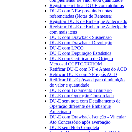
complementar de valor e/ou quantidade
Registrar e retificar DU-E com atributos
DU-E com NF-e possuindo notas
referenciadas (Notas de Remessa)
Registrar DU-E de Embarque Antecipado
Registrar DU-E de Embarque Antecipado
com mais itens
DU-E com Drawback Suspensão
DU-E com Drawback Devolução
DU-E com LPCO
DU-E com Depuração Estatística
DU-E com Certificado de Origem
Mercosul CCPTC/CCROM
Retificar DU-E com NF-e Antes do ACD
Retificar DU-E com NF-e pós ACD
Retificar DU-E pós-acd para diminuição
de valor e quantidade
DU-E com Tratamento Tributário
DU-E com Operação Consorciada
DU-E sem nota com Detalhamento de
Operação diferente de Embarque
Antecipado
DU-E com Drawback Isenção - Vincular
Ato Concessório após averbação
DU-E sem Nota Completa