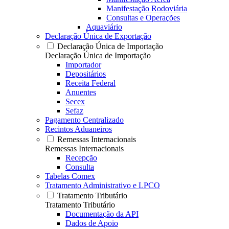
Manifestação Rodoviária
Consultas e Operações
Aquaviário
Declaração Única de Exportação
Declaração Única de Importação
Declaração Única de Importação
Importador
Depositários
Receita Federal
Anuentes
Secex
Sefaz
Pagamento Centralizado
Recintos Aduaneiros
Remessas Internacionais
Remessas Internacionais
Recepção
Consulta
Tabelas Comex
Tratamento Administrativo e LPCO
Tratamento Tributário
Tratamento Tributário
Documentação da API
Dados de Apoio