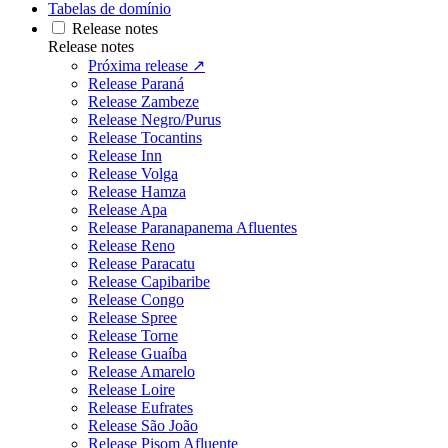
Tabelas de domínio
Release notes
Release notes
Próxima release ↗
Release Paraná
Release Zambeze
Release Negro/Purus
Release Tocantins
Release Inn
Release Volga
Release Hamza
Release Apa
Release Paranapanema Afluentes
Release Reno
Release Paracatu
Release Capibaribe
Release Congo
Release Spree
Release Torne
Release Guaíba
Release Amarelo
Release Loire
Release Eufrates
Release São João
Release Pisom Afluente