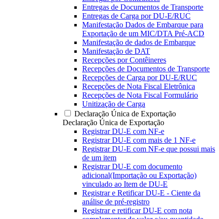
Entregas de Documentos de Transporte
Entregas de Carga por DU-E/RUC
Manifestação Dados de Embarque para
Exportação de um MIC/DTA Pré-ACD
Manifestação de dados de Embarque
Manifestação de DAT
Recepções por Contêineres
Recepções de Documentos de Transporte
Recepções de Carga por DU-E/RUC
Recepções de Nota Fiscal Eletrônica
Recepções de Nota Fiscal Formulário
Unitização de Carga
Declaração Única de Exportação
Declaração Única de Exportação
Registrar DU-E com NF-e
Registrar DU-E com mais de 1 NF-e
Registrar DU-E com NF-e que possui mais
de um item
Registrar DU-E com documento
adicional(Importação ou Exportação)
vinculado ao Item de DU-E
Registrar e Retificar DU-E - Ciente da
análise de pré-registro
Registrar e retificar DU-E com nota