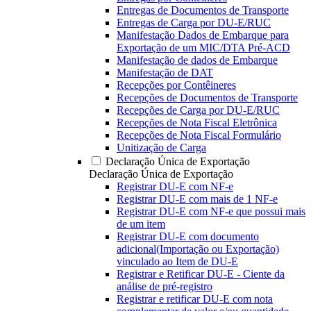
Entregas de Documentos de Transporte
Entregas de Carga por DU-E/RUC
Manifestação Dados de Embarque para
Exportação de um MIC/DTA Pré-ACD
Manifestação de dados de Embarque
Manifestação de DAT
Recepções por Contêineres
Recepções de Documentos de Transporte
Recepções de Carga por DU-E/RUC
Recepções de Nota Fiscal Eletrônica
Recepções de Nota Fiscal Formulário
Unitização de Carga
Declaração Única de Exportação
Declaração Única de Exportação
Registrar DU-E com NF-e
Registrar DU-E com mais de 1 NF-e
Registrar DU-E com NF-e que possui mais
de um item
Registrar DU-E com documento
adicional(Importação ou Exportação)
vinculado ao Item de DU-E
Registrar e Retificar DU-E - Ciente da
análise de pré-registro
Registrar e retificar DU-E com nota