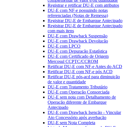
complementar de valor e/ou quantidade
Registrar e retificar DU-E com atributos
DU-E com NF-e possuindo notas
referenciadas (Notas de Remessa)
Registrar DU-E de Embarque Antecipado
Registrar DU-E de Embarque Antecipado
com mais itens
DU-E com Drawback Suspensão
DU-E com Drawback Devolução
DU-E com LPCO
DU-E com Depuração Estatística
DU-E com Certificado de Origem
Mercosul CCPTC/CCROM
Retificar DU-E com NF-e Antes do ACD
Retificar DU-E com NF-e pós ACD
Retificar DU-E pós-acd para diminuição
de valor e quantidade
DU-E com Tratamento Tributário
DU-E com Operação Consorciada
DU-E sem nota com Detalhamento de
Operação diferente de Embarque
Antecipado
DU-E com Drawback Isenção - Vincular
Ato Concessório após averbação
DU-E sem Nota Completa