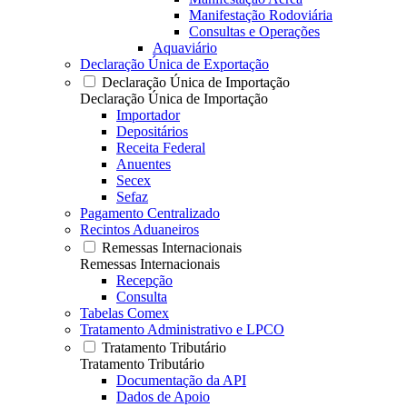
Manifestação Rodoviária
Consultas e Operações
Aquaviário
Declaração Única de Exportação
Declaração Única de Importação
Declaração Única de Importação
Importador
Depositários
Receita Federal
Anuentes
Secex
Sefaz
Pagamento Centralizado
Recintos Aduaneiros
Remessas Internacionais
Remessas Internacionais
Recepção
Consulta
Tabelas Comex
Tratamento Administrativo e LPCO
Tratamento Tributário
Tratamento Tributário
Documentação da API
Dados de Apoio