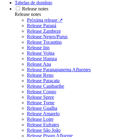
Tabelas de domínio
Release notes
Release notes
Próxima release ↗
Release Paraná
Release Zambeze
Release Negro/Purus
Release Tocantins
Release Inn
Release Volga
Release Hamza
Release Apa
Release Paranapanema Afluentes
Release Reno
Release Paracatu
Release Capibaribe
Release Congo
Release Spree
Release Torne
Release Guaíba
Release Amarelo
Release Loire
Release Eufrates
Release São João
Release Pisom Afluente