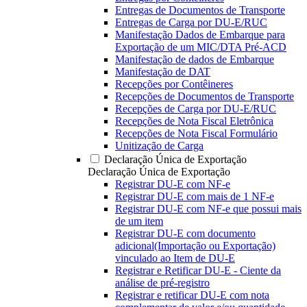
Entregas de Documentos de Transporte
Entregas de Carga por DU-E/RUC
Manifestação Dados de Embarque para
Exportação de um MIC/DTA Pré-ACD
Manifestação de dados de Embarque
Manifestação de DAT
Recepções por Contêineres
Recepções de Documentos de Transporte
Recepções de Carga por DU-E/RUC
Recepções de Nota Fiscal Eletrônica
Recepções de Nota Fiscal Formulário
Unitização de Carga
Declaração Única de Exportação
Declaração Única de Exportação
Registrar DU-E com NF-e
Registrar DU-E com mais de 1 NF-e
Registrar DU-E com NF-e que possui mais
de um item
Registrar DU-E com documento
adicional(Importação ou Exportação)
vinculado ao Item de DU-E
Registrar e Retificar DU-E - Ciente da
análise de pré-registro
Registrar e retificar DU-E com nota