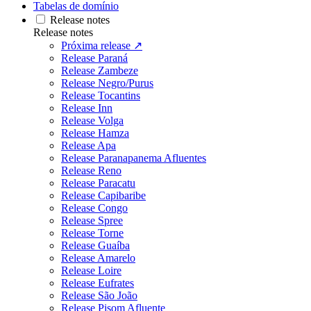
Tabelas de domínio
Release notes
Release notes
Próxima release ↗
Release Paraná
Release Zambeze
Release Negro/Purus
Release Tocantins
Release Inn
Release Volga
Release Hamza
Release Apa
Release Paranapanema Afluentes
Release Reno
Release Paracatu
Release Capibaribe
Release Congo
Release Spree
Release Torne
Release Guaíba
Release Amarelo
Release Loire
Release Eufrates
Release São João
Release Pisom Afluente