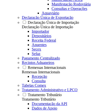
Manifestação Rodoviária
Consultas e Operações
Aquaviário
Declaração Única de Exportação
Declaração Única de Importação
Declaração Única de Importação
Importador
Depositários
Receita Federal
Anuentes
Secex
Sefaz
Pagamento Centralizado
Recintos Aduaneiros
Remessas Internacionais
Remessas Internacionais
Recepção
Consulta
Tabelas Comex
Tratamento Administrativo e LPCO
Tratamento Tributário
Tratamento Tributário
Documentação da API
Dados de Apoio