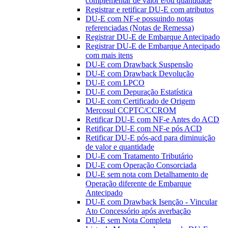
complementar de valor e/ou quantidade
Registrar e retificar DU-E com atributos
DU-E com NF-e possuindo notas
referenciadas (Notas de Remessa)
Registrar DU-E de Embarque Antecipado
Registrar DU-E de Embarque Antecipado
com mais itens
DU-E com Drawback Suspensão
DU-E com Drawback Devolução
DU-E com LPCO
DU-E com Depuração Estatística
DU-E com Certificado de Origem
Mercosul CCPTC/CCROM
Retificar DU-E com NF-e Antes do ACD
Retificar DU-E com NF-e pós ACD
Retificar DU-E pós-acd para diminuição
de valor e quantidade
DU-E com Tratamento Tributário
DU-E com Operação Consorciada
DU-E sem nota com Detalhamento de
Operação diferente de Embarque
Antecipado
DU-E com Drawback Isenção - Vincular
Ato Concessório após averbação
DU-E sem Nota Completa