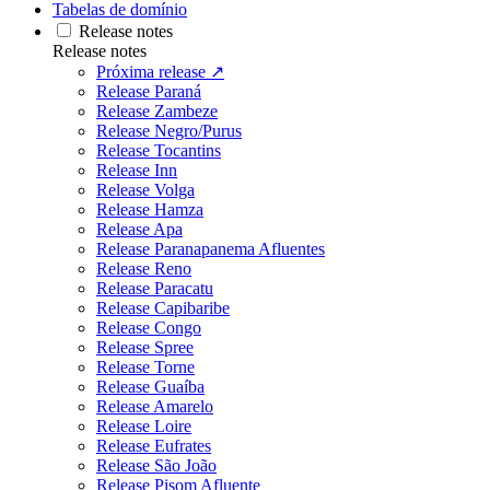
Tabelas de domínio
Release notes
Release notes
Próxima release ↗
Release Paraná
Release Zambeze
Release Negro/Purus
Release Tocantins
Release Inn
Release Volga
Release Hamza
Release Apa
Release Paranapanema Afluentes
Release Reno
Release Paracatu
Release Capibaribe
Release Congo
Release Spree
Release Torne
Release Guaíba
Release Amarelo
Release Loire
Release Eufrates
Release São João
Release Pisom Afluente