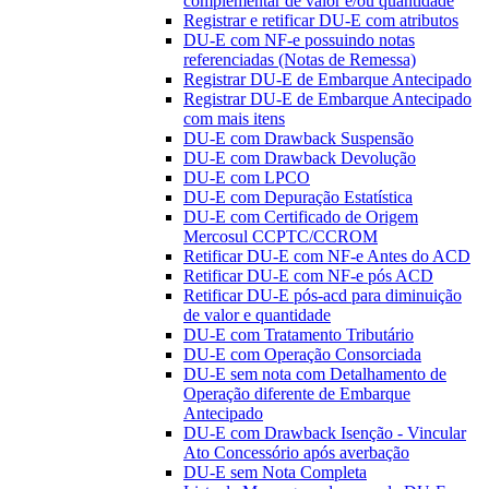
complementar de valor e/ou quantidade
Registrar e retificar DU-E com atributos
DU-E com NF-e possuindo notas
referenciadas (Notas de Remessa)
Registrar DU-E de Embarque Antecipado
Registrar DU-E de Embarque Antecipado
com mais itens
DU-E com Drawback Suspensão
DU-E com Drawback Devolução
DU-E com LPCO
DU-E com Depuração Estatística
DU-E com Certificado de Origem
Mercosul CCPTC/CCROM
Retificar DU-E com NF-e Antes do ACD
Retificar DU-E com NF-e pós ACD
Retificar DU-E pós-acd para diminuição
de valor e quantidade
DU-E com Tratamento Tributário
DU-E com Operação Consorciada
DU-E sem nota com Detalhamento de
Operação diferente de Embarque
Antecipado
DU-E com Drawback Isenção - Vincular
Ato Concessório após averbação
DU-E sem Nota Completa