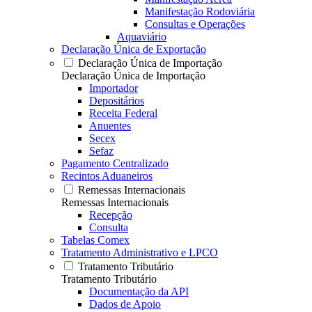
Manifestação Rodoviária
Consultas e Operações
Aquaviário
Declaração Única de Exportação
Declaração Única de Importação
Declaração Única de Importação
Importador
Depositários
Receita Federal
Anuentes
Secex
Sefaz
Pagamento Centralizado
Recintos Aduaneiros
Remessas Internacionais
Remessas Internacionais
Recepção
Consulta
Tabelas Comex
Tratamento Administrativo e LPCO
Tratamento Tributário
Tratamento Tributário
Documentação da API
Dados de Apoio