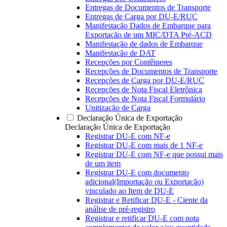
Entregas de Documentos de Transporte
Entregas de Carga por DU-E/RUC
Manifestação Dados de Embarque para
Exportação de um MIC/DTA Pré-ACD
Manifestação de dados de Embarque
Manifestação de DAT
Recepções por Contêineres
Recepções de Documentos de Transporte
Recepções de Carga por DU-E/RUC
Recepções de Nota Fiscal Eletrônica
Recepções de Nota Fiscal Formulário
Unitização de Carga
Declaração Única de Exportação
Declaração Única de Exportação
Registrar DU-E com NF-e
Registrar DU-E com mais de 1 NF-e
Registrar DU-E com NF-e que possui mais
de um item
Registrar DU-E com documento
adicional(Importação ou Exportação)
vinculado ao Item de DU-E
Registrar e Retificar DU-E - Ciente da
análise de pré-registro
Registrar e retificar DU-E com nota