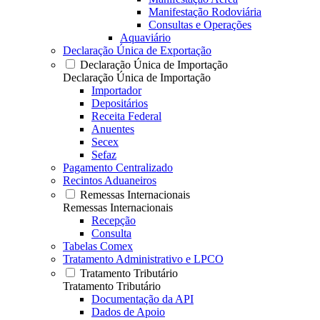
Manifestação Rodoviária
Consultas e Operações
Aquaviário
Declaração Única de Exportação
Declaração Única de Importação
Declaração Única de Importação
Importador
Depositários
Receita Federal
Anuentes
Secex
Sefaz
Pagamento Centralizado
Recintos Aduaneiros
Remessas Internacionais
Remessas Internacionais
Recepção
Consulta
Tabelas Comex
Tratamento Administrativo e LPCO
Tratamento Tributário
Tratamento Tributário
Documentação da API
Dados de Apoio