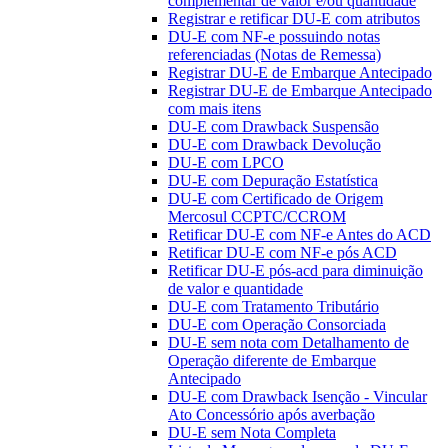
complementar de valor e/ou quantidade
Registrar e retificar DU-E com atributos
DU-E com NF-e possuindo notas
referenciadas (Notas de Remessa)
Registrar DU-E de Embarque Antecipado
Registrar DU-E de Embarque Antecipado
com mais itens
DU-E com Drawback Suspensão
DU-E com Drawback Devolução
DU-E com LPCO
DU-E com Depuração Estatística
DU-E com Certificado de Origem
Mercosul CCPTC/CCROM
Retificar DU-E com NF-e Antes do ACD
Retificar DU-E com NF-e pós ACD
Retificar DU-E pós-acd para diminuição
de valor e quantidade
DU-E com Tratamento Tributário
DU-E com Operação Consorciada
DU-E sem nota com Detalhamento de
Operação diferente de Embarque
Antecipado
DU-E com Drawback Isenção - Vincular
Ato Concessório após averbação
DU-E sem Nota Completa