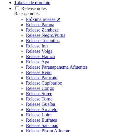
Tabelas de domínio
Release notes
Release notes
Próxima release ↗
Release Paraná
Release Zambeze
Release Negro/Purus
Release Tocantins
Release Inn
Release Volga
Release Hamza
Release Apa
Release Paranapanema Afluentes
Release Reno
Release Paracatu
Release Capibaribe
Release Congo
Release Spree
Release Torne
Release Guaíba
Release Amarelo
Release Loire
Release Eufrates
Release São João
Release Pisom Afluente