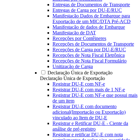
Entregas de Documentos de Transporte
Entregas de Carga por DU-E/RUC
Manifestação Dados de Embarque para
Exportação de um MIC/DTA Pré-ACD
Manifestação de dados de Embarque
Manifestação de DAT
Recepções por Contêineres
Recepções de Documentos de Transporte
Recepções de Carga por DU-E/RUC
Recepções de Nota Fiscal Eletrônica
Recepções de Nota Fiscal Formulário
Unitização de Carga
Declaração Única de Exportação
Declaração Única de Exportação
Registrar DU-E com NF-e
Registrar DU-E com mais de 1 NF-e
Registrar DU-E com NF-e que possui mais
de um item
Registrar DU-E com documento
adicional(Importação ou Exportação)
vinculado ao Item de DU-E
Registrar e Retificar DU-E - Ciente da
análise de pré-registro
Registrar e retificar DU-E com nota