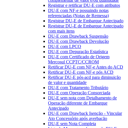
complementar de valor e/ou quantidade
Registrar e retificar DU-E com atributos
DU-E com NF-e possuindo notas
referenciadas (Notas de Remessa)
Registrar DU-E de Embarque Antecipado
Registrar DU-E de Embarque Antecipado
com mais itens
DU-E com Drawback Suspensão
DU-E com Drawback Devolução
DU-E com LPCO
DU-E com Depuração Estatística
DU-E com Certificado de Origem
Mercosul CCPTC/CCROM
Retificar DU-E com NF-e Antes do ACD
Retificar DU-E com NF-e pós ACD
Retificar DU-E pós-acd para diminuição
de valor e quantidade
DU-E com Tratamento Tributário
DU-E com Operação Consorciada
DU-E sem nota com Detalhamento de
Operação diferente de Embarque
Antecipado
DU-E com Drawback Isenção - Vincular
Ato Concessório após averbação
DU-E sem Nota Completa