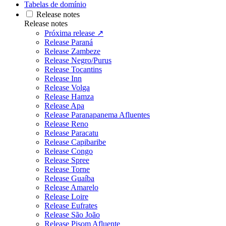
Tabelas de domínio
Release notes
Release notes
Próxima release ↗
Release Paraná
Release Zambeze
Release Negro/Purus
Release Tocantins
Release Inn
Release Volga
Release Hamza
Release Apa
Release Paranapanema Afluentes
Release Reno
Release Paracatu
Release Capibaribe
Release Congo
Release Spree
Release Torne
Release Guaíba
Release Amarelo
Release Loire
Release Eufrates
Release São João
Release Pisom Afluente