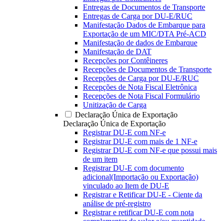
Entregas de Documentos de Transporte
Entregas de Carga por DU-E/RUC
Manifestação Dados de Embarque para
Exportação de um MIC/DTA Pré-ACD
Manifestação de dados de Embarque
Manifestação de DAT
Recepções por Contêineres
Recepções de Documentos de Transporte
Recepções de Carga por DU-E/RUC
Recepções de Nota Fiscal Eletrônica
Recepções de Nota Fiscal Formulário
Unitização de Carga
Declaração Única de Exportação
Declaração Única de Exportação
Registrar DU-E com NF-e
Registrar DU-E com mais de 1 NF-e
Registrar DU-E com NF-e que possui mais
de um item
Registrar DU-E com documento
adicional(Importação ou Exportação)
vinculado ao Item de DU-E
Registrar e Retificar DU-E - Ciente da
análise de pré-registro
Registrar e retificar DU-E com nota