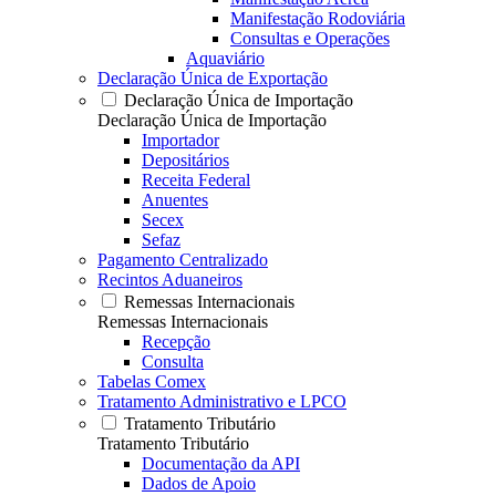
Manifestação Rodoviária
Consultas e Operações
Aquaviário
Declaração Única de Exportação
Declaração Única de Importação
Declaração Única de Importação
Importador
Depositários
Receita Federal
Anuentes
Secex
Sefaz
Pagamento Centralizado
Recintos Aduaneiros
Remessas Internacionais
Remessas Internacionais
Recepção
Consulta
Tabelas Comex
Tratamento Administrativo e LPCO
Tratamento Tributário
Tratamento Tributário
Documentação da API
Dados de Apoio