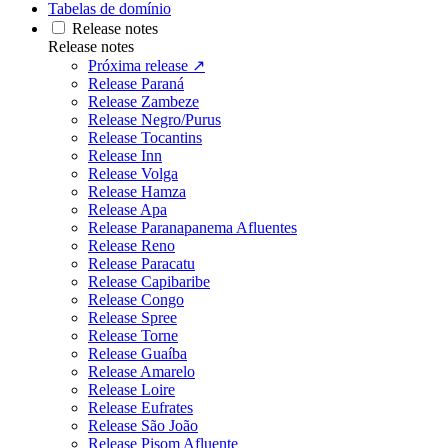
Tabelas de domínio
Release notes
Release notes
Próxima release ↗
Release Paraná
Release Zambeze
Release Negro/Purus
Release Tocantins
Release Inn
Release Volga
Release Hamza
Release Apa
Release Paranapanema Afluentes
Release Reno
Release Paracatu
Release Capibaribe
Release Congo
Release Spree
Release Torne
Release Guaíba
Release Amarelo
Release Loire
Release Eufrates
Release São João
Release Pisom Afluente