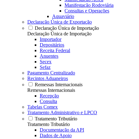
Manifestação Rodoviária
Consultas e Operações
Aquaviário
Declaração Única de Exportação
Declaração Única de Importação
Declaração Única de Importação
Importador
Depositários
Receita Federal
Anuentes
Secex
Sefaz
Pagamento Centralizado
Recintos Aduaneiros
Remessas Internacionais
Remessas Internacionais
Recepção
Consulta
Tabelas Comex
Tratamento Administrativo e LPCO
Tratamento Tributário
Tratamento Tributário
Documentação da API
Dados de Apoio