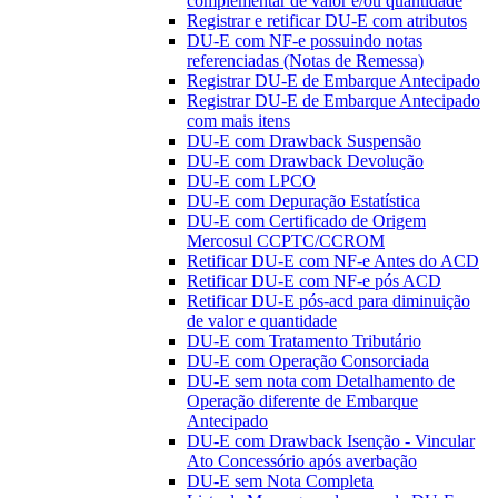
complementar de valor e/ou quantidade
Registrar e retificar DU-E com atributos
DU-E com NF-e possuindo notas
referenciadas (Notas de Remessa)
Registrar DU-E de Embarque Antecipado
Registrar DU-E de Embarque Antecipado
com mais itens
DU-E com Drawback Suspensão
DU-E com Drawback Devolução
DU-E com LPCO
DU-E com Depuração Estatística
DU-E com Certificado de Origem
Mercosul CCPTC/CCROM
Retificar DU-E com NF-e Antes do ACD
Retificar DU-E com NF-e pós ACD
Retificar DU-E pós-acd para diminuição
de valor e quantidade
DU-E com Tratamento Tributário
DU-E com Operação Consorciada
DU-E sem nota com Detalhamento de
Operação diferente de Embarque
Antecipado
DU-E com Drawback Isenção - Vincular
Ato Concessório após averbação
DU-E sem Nota Completa