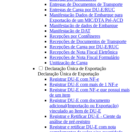
Entregas de Documentos de Transporte
Entregas de Carga por DU-E/RUC
Manifestação Dados de Embarque para
Exportação de um MIC/DTA Pré-ACD
Manifestação de dados de Embarque
Manifestação de DAT
Recepções por Contêineres
Recepções de Documentos de Transporte
Recepções de Carga por DU-E/RUC
Recepções de Nota Fiscal Eletrônica
Recepções de Nota Fiscal Formulário
Unitização de Carga
Declaração Única de Exportação
Declaração Única de Exportação
Registrar DU-E com NF-e
Registrar DU-E com mais de 1 NF-e
Registrar DU-E com NF-e que possui mais
de um item
Registrar DU-E com documento
adicional(Importação ou Exportação)
vinculado ao Item de DU-E
Registrar e Retificar DU-E - Ciente da
análise de pré-registro
Registrar e retificar DU-E com nota