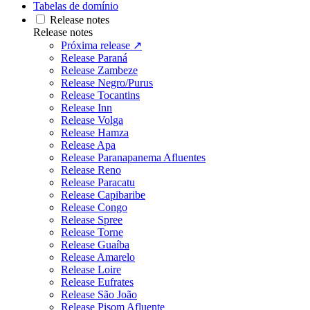
Tabelas de domínio
Release notes
Release notes
Próxima release ↗
Release Paraná
Release Zambeze
Release Negro/Purus
Release Tocantins
Release Inn
Release Volga
Release Hamza
Release Apa
Release Paranapanema Afluentes
Release Reno
Release Paracatu
Release Capibaribe
Release Congo
Release Spree
Release Torne
Release Guaíba
Release Amarelo
Release Loire
Release Eufrates
Release São João
Release Pisom Afluente