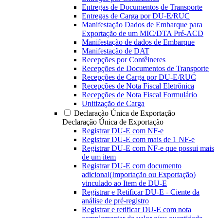
Entregas de Documentos de Transporte
Entregas de Carga por DU-E/RUC
Manifestação Dados de Embarque para
Exportação de um MIC/DTA Pré-ACD
Manifestação de dados de Embarque
Manifestação de DAT
Recepções por Contêineres
Recepções de Documentos de Transporte
Recepções de Carga por DU-E/RUC
Recepções de Nota Fiscal Eletrônica
Recepções de Nota Fiscal Formulário
Unitização de Carga
Declaração Única de Exportação
Declaração Única de Exportação
Registrar DU-E com NF-e
Registrar DU-E com mais de 1 NF-e
Registrar DU-E com NF-e que possui mais
de um item
Registrar DU-E com documento
adicional(Importação ou Exportação)
vinculado ao Item de DU-E
Registrar e Retificar DU-E - Ciente da
análise de pré-registro
Registrar e retificar DU-E com nota