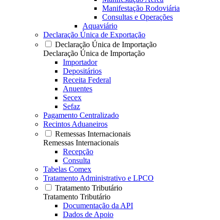
Manifestação Rodoviária
Consultas e Operações
Aquaviário
Declaração Única de Exportação
Declaração Única de Importação
Declaração Única de Importação
Importador
Depositários
Receita Federal
Anuentes
Secex
Sefaz
Pagamento Centralizado
Recintos Aduaneiros
Remessas Internacionais
Remessas Internacionais
Recepção
Consulta
Tabelas Comex
Tratamento Administrativo e LPCO
Tratamento Tributário
Tratamento Tributário
Documentação da API
Dados de Apoio