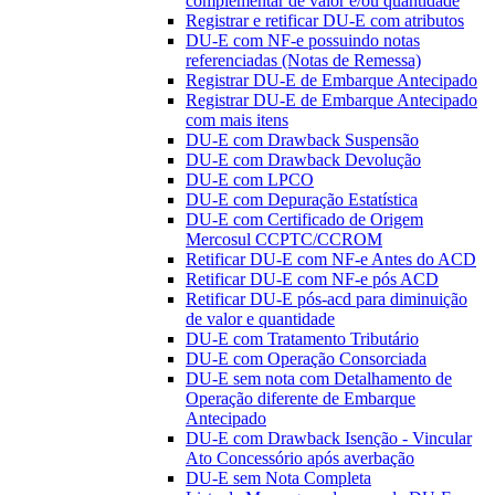
complementar de valor e/ou quantidade
Registrar e retificar DU-E com atributos
DU-E com NF-e possuindo notas
referenciadas (Notas de Remessa)
Registrar DU-E de Embarque Antecipado
Registrar DU-E de Embarque Antecipado
com mais itens
DU-E com Drawback Suspensão
DU-E com Drawback Devolução
DU-E com LPCO
DU-E com Depuração Estatística
DU-E com Certificado de Origem
Mercosul CCPTC/CCROM
Retificar DU-E com NF-e Antes do ACD
Retificar DU-E com NF-e pós ACD
Retificar DU-E pós-acd para diminuição
de valor e quantidade
DU-E com Tratamento Tributário
DU-E com Operação Consorciada
DU-E sem nota com Detalhamento de
Operação diferente de Embarque
Antecipado
DU-E com Drawback Isenção - Vincular
Ato Concessório após averbação
DU-E sem Nota Completa