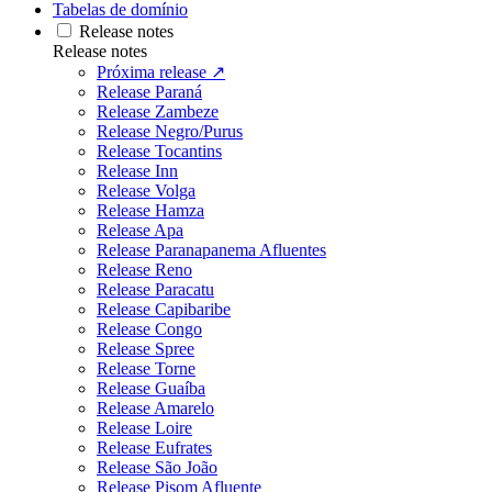
Tabelas de domínio
Release notes
Release notes
Próxima release ↗
Release Paraná
Release Zambeze
Release Negro/Purus
Release Tocantins
Release Inn
Release Volga
Release Hamza
Release Apa
Release Paranapanema Afluentes
Release Reno
Release Paracatu
Release Capibaribe
Release Congo
Release Spree
Release Torne
Release Guaíba
Release Amarelo
Release Loire
Release Eufrates
Release São João
Release Pisom Afluente