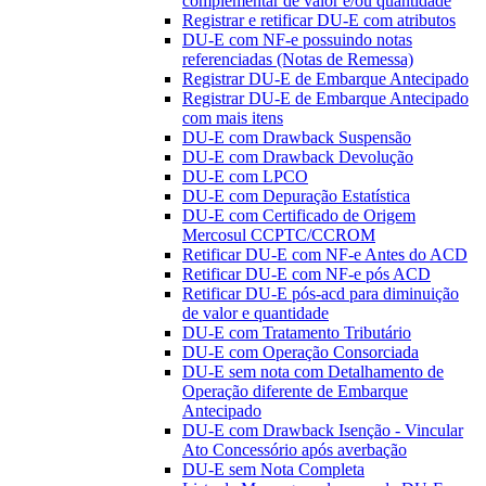
complementar de valor e/ou quantidade
Registrar e retificar DU-E com atributos
DU-E com NF-e possuindo notas
referenciadas (Notas de Remessa)
Registrar DU-E de Embarque Antecipado
Registrar DU-E de Embarque Antecipado
com mais itens
DU-E com Drawback Suspensão
DU-E com Drawback Devolução
DU-E com LPCO
DU-E com Depuração Estatística
DU-E com Certificado de Origem
Mercosul CCPTC/CCROM
Retificar DU-E com NF-e Antes do ACD
Retificar DU-E com NF-e pós ACD
Retificar DU-E pós-acd para diminuição
de valor e quantidade
DU-E com Tratamento Tributário
DU-E com Operação Consorciada
DU-E sem nota com Detalhamento de
Operação diferente de Embarque
Antecipado
DU-E com Drawback Isenção - Vincular
Ato Concessório após averbação
DU-E sem Nota Completa