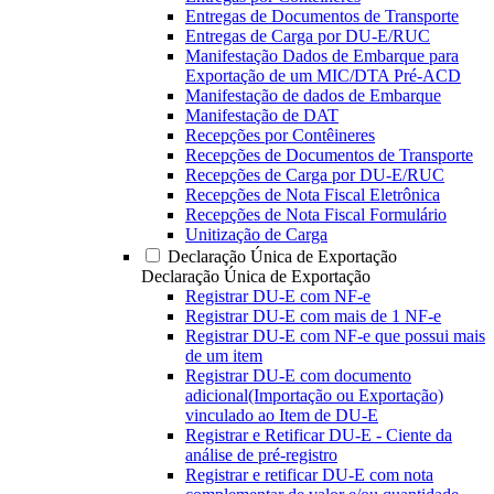
Entregas de Documentos de Transporte
Entregas de Carga por DU-E/RUC
Manifestação Dados de Embarque para
Exportação de um MIC/DTA Pré-ACD
Manifestação de dados de Embarque
Manifestação de DAT
Recepções por Contêineres
Recepções de Documentos de Transporte
Recepções de Carga por DU-E/RUC
Recepções de Nota Fiscal Eletrônica
Recepções de Nota Fiscal Formulário
Unitização de Carga
Declaração Única de Exportação
Declaração Única de Exportação
Registrar DU-E com NF-e
Registrar DU-E com mais de 1 NF-e
Registrar DU-E com NF-e que possui mais
de um item
Registrar DU-E com documento
adicional(Importação ou Exportação)
vinculado ao Item de DU-E
Registrar e Retificar DU-E - Ciente da
análise de pré-registro
Registrar e retificar DU-E com nota