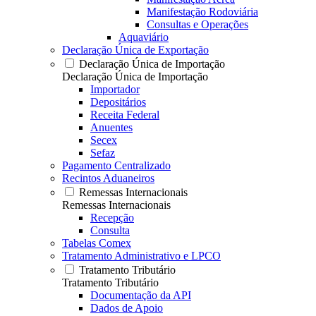
Manifestação Rodoviária
Consultas e Operações
Aquaviário
Declaração Única de Exportação
Declaração Única de Importação
Declaração Única de Importação
Importador
Depositários
Receita Federal
Anuentes
Secex
Sefaz
Pagamento Centralizado
Recintos Aduaneiros
Remessas Internacionais
Remessas Internacionais
Recepção
Consulta
Tabelas Comex
Tratamento Administrativo e LPCO
Tratamento Tributário
Tratamento Tributário
Documentação da API
Dados de Apoio