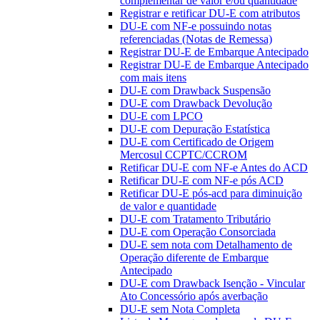
complementar de valor e/ou quantidade
Registrar e retificar DU-E com atributos
DU-E com NF-e possuindo notas
referenciadas (Notas de Remessa)
Registrar DU-E de Embarque Antecipado
Registrar DU-E de Embarque Antecipado
com mais itens
DU-E com Drawback Suspensão
DU-E com Drawback Devolução
DU-E com LPCO
DU-E com Depuração Estatística
DU-E com Certificado de Origem
Mercosul CCPTC/CCROM
Retificar DU-E com NF-e Antes do ACD
Retificar DU-E com NF-e pós ACD
Retificar DU-E pós-acd para diminuição
de valor e quantidade
DU-E com Tratamento Tributário
DU-E com Operação Consorciada
DU-E sem nota com Detalhamento de
Operação diferente de Embarque
Antecipado
DU-E com Drawback Isenção - Vincular
Ato Concessório após averbação
DU-E sem Nota Completa