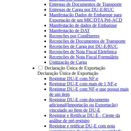
Entregas de Documentos de Transporte
Entregas de Carga por DU-E/RUC
Manifestação Dados de Embarque para
Exportação de um MIC/DTA Pré-ACD
Manifestação de dados de Embarque
Manifestação de DAT
Recepções por Contêineres
Recepções de Documentos de Transporte
Recepções de Carga por DU-E/RUC
Recepções de Nota Fiscal Eletrônica
Recepções de Nota Fiscal Formulário
Unitização de Carga
Declaração Única de Exportação
Declaração Única de Exportação
Registrar DU-E com NF-e
Registrar DU-E com mais de 1 NF-e
Registrar DU-E com NF-e que possui mais
de um item
Registrar DU-E com documento
adicional(Importação ou Exportação)
vinculado ao Item de DU-E
Registrar e Retificar DU-E - Ciente da
análise de pré-registro
Registrar e retificar DU-E com nota