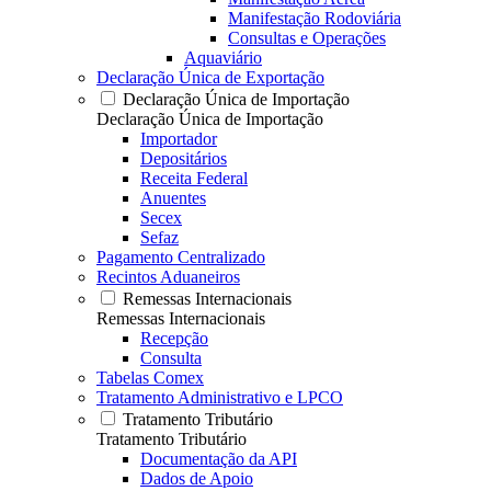
Manifestação Rodoviária
Consultas e Operações
Aquaviário
Declaração Única de Exportação
Declaração Única de Importação
Declaração Única de Importação
Importador
Depositários
Receita Federal
Anuentes
Secex
Sefaz
Pagamento Centralizado
Recintos Aduaneiros
Remessas Internacionais
Remessas Internacionais
Recepção
Consulta
Tabelas Comex
Tratamento Administrativo e LPCO
Tratamento Tributário
Tratamento Tributário
Documentação da API
Dados de Apoio