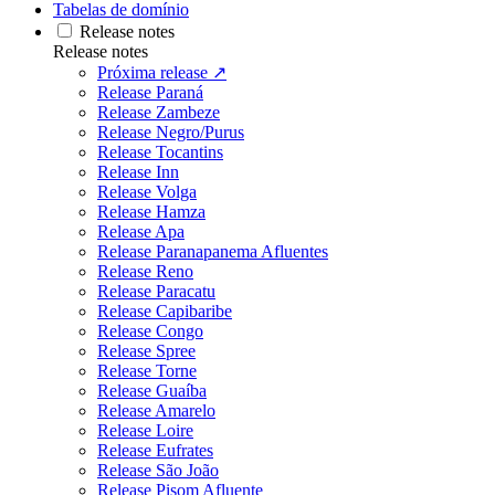
Tabelas de domínio
Release notes
Release notes
Próxima release ↗
Release Paraná
Release Zambeze
Release Negro/Purus
Release Tocantins
Release Inn
Release Volga
Release Hamza
Release Apa
Release Paranapanema Afluentes
Release Reno
Release Paracatu
Release Capibaribe
Release Congo
Release Spree
Release Torne
Release Guaíba
Release Amarelo
Release Loire
Release Eufrates
Release São João
Release Pisom Afluente