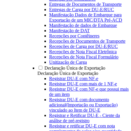
Entregas de Documentos de Transporte
Entregas de Carga por DU-E/RUC
Manifestação Dados de Embarque para
Exportação de um MIC/DTA Pré-ACD
Manifestação de dados de Embarque
Manifestação de DAT
Recepções por Contêineres
Recepções de Documentos de Transporte
Recepções de Carga por DU-E/RUC
Recepções de Nota Fiscal Eletrônica
Recepções de Nota Fiscal Formulário
Unitização de Carga
Declaração Única de Exportação
Declaração Única de Exportação
Registrar DU-E com NF-e
Registrar DU-E com mais de 1 NF-e
Registrar DU-E com NF-e que possui mais
de um item
Registrar DU-E com documento
adicional(Importação ou Exportação)
vinculado ao Item de DU-E
Registrar e Retificar DU-E - Ciente da
análise de pré-registro
Registrar e retificar DU-E com nota