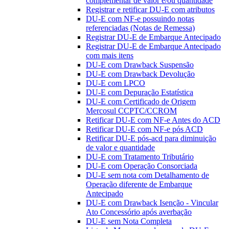
complementar de valor e/ou quantidade
Registrar e retificar DU-E com atributos
DU-E com NF-e possuindo notas
referenciadas (Notas de Remessa)
Registrar DU-E de Embarque Antecipado
Registrar DU-E de Embarque Antecipado
com mais itens
DU-E com Drawback Suspensão
DU-E com Drawback Devolução
DU-E com LPCO
DU-E com Depuração Estatística
DU-E com Certificado de Origem
Mercosul CCPTC/CCROM
Retificar DU-E com NF-e Antes do ACD
Retificar DU-E com NF-e pós ACD
Retificar DU-E pós-acd para diminuição
de valor e quantidade
DU-E com Tratamento Tributário
DU-E com Operação Consorciada
DU-E sem nota com Detalhamento de
Operação diferente de Embarque
Antecipado
DU-E com Drawback Isenção - Vincular
Ato Concessório após averbação
DU-E sem Nota Completa