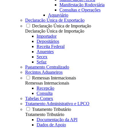
Manifestação Rodoviária
Consultas e Operações
Aquaviário
Declaração Única de Exportação
Declaração Única de Importação
Declaração Única de Importação
Importador
Depositários
Receita Federal
Anuentes
Secex
Sefaz
Pagamento Centralizado
Recintos Aduaneiros
Remessas Internacionais
Remessas Internacionais
Recepção
Consulta
Tabelas Comex
Tratamento Administrativo e LPCO
Tratamento Tributário
Tratamento Tributário
Documentação da API
Dados de Apoio