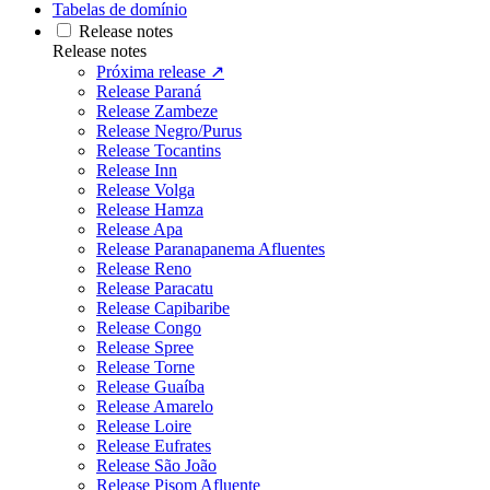
Tabelas de domínio
Release notes
Release notes
Próxima release ↗
Release Paraná
Release Zambeze
Release Negro/Purus
Release Tocantins
Release Inn
Release Volga
Release Hamza
Release Apa
Release Paranapanema Afluentes
Release Reno
Release Paracatu
Release Capibaribe
Release Congo
Release Spree
Release Torne
Release Guaíba
Release Amarelo
Release Loire
Release Eufrates
Release São João
Release Pisom Afluente