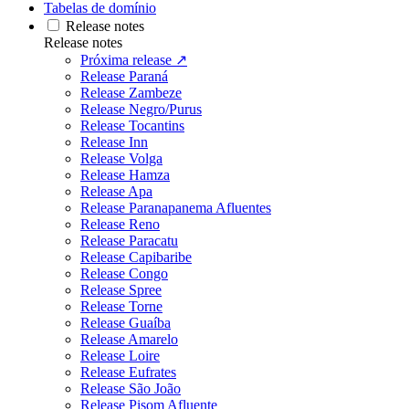
Tabelas de domínio
Release notes
Release notes
Próxima release ↗
Release Paraná
Release Zambeze
Release Negro/Purus
Release Tocantins
Release Inn
Release Volga
Release Hamza
Release Apa
Release Paranapanema Afluentes
Release Reno
Release Paracatu
Release Capibaribe
Release Congo
Release Spree
Release Torne
Release Guaíba
Release Amarelo
Release Loire
Release Eufrates
Release São João
Release Pisom Afluente