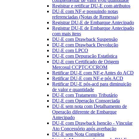
complementar de valor e/ou quantidade
Registrar e retificar DU-E com atributos
DU-E com NF-e possuindo notas
referenciadas (Notas de Remessa)
Registrar DU-E de Embarque Antecipado
Registrar DU-E de Embarque Antecipado
com mais itens
DU-E com Drawback Suspensão
DU-E com Drawback Devolução
DU-E com LPCO
DU-E com Depuração Estatística
DU-E com Certificado de Origem
Mercosul CCPTC/CCROM
Retificar DU-E com NF-e Antes do ACD
Retificar DU-E com NF-e pós ACD
Retificar DU-E pós-acd para diminuição
de valor e quantidade
DU-E com Tratamento Tributário
DU-E com Operação Consorciada
DU-E sem nota com Detalhamento de
Operação diferente de Embarque
Antecipado
DU-E com Drawback Isenção - Vincular
Ato Concessório após averbação
DU-E sem Nota Completa