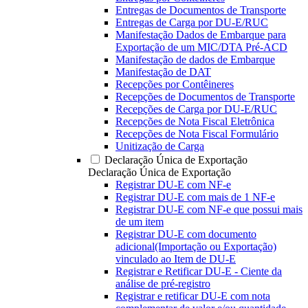
Entregas de Documentos de Transporte
Entregas de Carga por DU-E/RUC
Manifestação Dados de Embarque para
Exportação de um MIC/DTA Pré-ACD
Manifestação de dados de Embarque
Manifestação de DAT
Recepções por Contêineres
Recepções de Documentos de Transporte
Recepções de Carga por DU-E/RUC
Recepções de Nota Fiscal Eletrônica
Recepções de Nota Fiscal Formulário
Unitização de Carga
Declaração Única de Exportação
Declaração Única de Exportação
Registrar DU-E com NF-e
Registrar DU-E com mais de 1 NF-e
Registrar DU-E com NF-e que possui mais
de um item
Registrar DU-E com documento
adicional(Importação ou Exportação)
vinculado ao Item de DU-E
Registrar e Retificar DU-E - Ciente da
análise de pré-registro
Registrar e retificar DU-E com nota