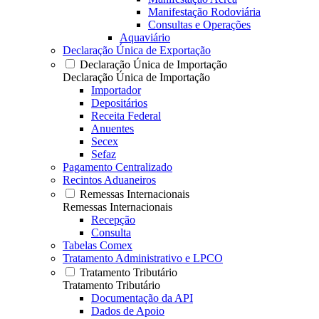
Manifestação Rodoviária
Consultas e Operações
Aquaviário
Declaração Única de Exportação
Declaração Única de Importação
Declaração Única de Importação
Importador
Depositários
Receita Federal
Anuentes
Secex
Sefaz
Pagamento Centralizado
Recintos Aduaneiros
Remessas Internacionais
Remessas Internacionais
Recepção
Consulta
Tabelas Comex
Tratamento Administrativo e LPCO
Tratamento Tributário
Tratamento Tributário
Documentação da API
Dados de Apoio