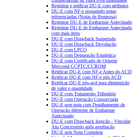
complementar de valor e/ou quantidade
Registrar e retificar DU-E com atributos
DU-E com NF-e possuindo notas
referenciadas (Notas de Remessa)
Registrar DU-E de Embarque Antecipado
Registrar DU-E de Embarque Antecipado
com mais itens
DU-E com Drawback Suspensão
DU-E com Drawback Devolução
DU-E com LPCO
DU-E com Depuração Estatística
DU-E com Certificado de Origem
Mercosul CCPTC/CCROM
Retificar DU-E com NF-e Antes do ACD
Retificar DU-E com NF-e pós ACD
Retificar DU-E pós-acd para diminuição
de valor e quantidade
DU-E com Tratamento Tributário
DU-E com Operação Consorciada
DU-E sem nota com Detalhamento de
Operação diferente de Embarque
Antecipado
DU-E com Drawback Isenção - Vincular
Ato Concessório após averbação
DU-E sem Nota Completa