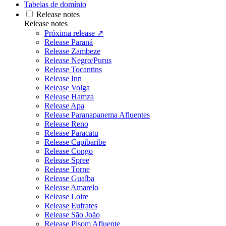
Tabelas de domínio
Release notes
Release notes
Próxima release ↗
Release Paraná
Release Zambeze
Release Negro/Purus
Release Tocantins
Release Inn
Release Volga
Release Hamza
Release Apa
Release Paranapanema Afluentes
Release Reno
Release Paracatu
Release Capibaribe
Release Congo
Release Spree
Release Torne
Release Guaíba
Release Amarelo
Release Loire
Release Eufrates
Release São João
Release Pisom Afluente