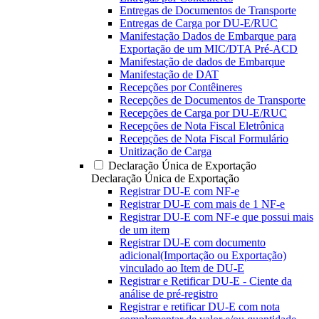
Entregas de Documentos de Transporte
Entregas de Carga por DU-E/RUC
Manifestação Dados de Embarque para
Exportação de um MIC/DTA Pré-ACD
Manifestação de dados de Embarque
Manifestação de DAT
Recepções por Contêineres
Recepções de Documentos de Transporte
Recepções de Carga por DU-E/RUC
Recepções de Nota Fiscal Eletrônica
Recepções de Nota Fiscal Formulário
Unitização de Carga
Declaração Única de Exportação
Declaração Única de Exportação
Registrar DU-E com NF-e
Registrar DU-E com mais de 1 NF-e
Registrar DU-E com NF-e que possui mais
de um item
Registrar DU-E com documento
adicional(Importação ou Exportação)
vinculado ao Item de DU-E
Registrar e Retificar DU-E - Ciente da
análise de pré-registro
Registrar e retificar DU-E com nota