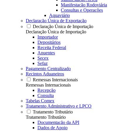
Manifestação Rodoviária
Consultas e Operações
Aquaviário
Declaração Única de Exportação
Declaração Única de Importação
Declaração Única de Importação
Importador
Depositários
Receita Federal
Anuentes
Secex
Sefaz
Pagamento Centralizado
Recintos Aduaneiros
Remessas Internacionais
Remessas Internacionais
Recepção
Consulta
Tabelas Comex
Tratamento Administrativo e LPCO
Tratamento Tributário
Tratamento Tributário
Documentação da API
Dados de Apoio