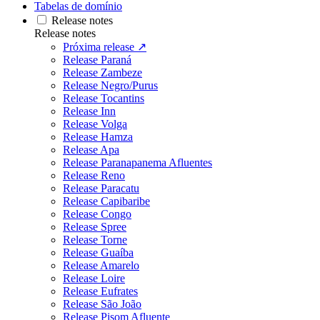
Tabelas de domínio
Release notes
Release notes
Próxima release ↗
Release Paraná
Release Zambeze
Release Negro/Purus
Release Tocantins
Release Inn
Release Volga
Release Hamza
Release Apa
Release Paranapanema Afluentes
Release Reno
Release Paracatu
Release Capibaribe
Release Congo
Release Spree
Release Torne
Release Guaíba
Release Amarelo
Release Loire
Release Eufrates
Release São João
Release Pisom Afluente