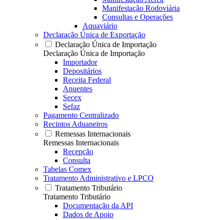
Manifestação Rodoviária
Consultas e Operações
Aquaviário
Declaração Única de Exportação
Declaração Única de Importação
Declaração Única de Importação
Importador
Depositários
Receita Federal
Anuentes
Secex
Sefaz
Pagamento Centralizado
Recintos Aduaneiros
Remessas Internacionais
Remessas Internacionais
Recepção
Consulta
Tabelas Comex
Tratamento Administrativo e LPCO
Tratamento Tributário
Tratamento Tributário
Documentação da API
Dados de Apoio