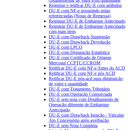
complementar de valor e/ou quantidade
Registrar e retificar DU-E com atributos
DU-E com NF-e possuindo notas
referenciadas (Notas de Remessa)
Registrar DU-E de Embarque Antecipado
Registrar DU-E de Embarque Antecipado
com mais itens
DU-E com Drawback Suspensão
DU-E com Drawback Devolução
DU-E com LPCO
DU-E com Depuração Estatística
DU-E com Certificado de Origem
Mercosul CCPTC/CCROM
Retificar DU-E com NF-e Antes do ACD
Retificar DU-E com NF-e pós ACD
Retificar DU-E pós-acd para diminuição
de valor e quantidade
DU-E com Tratamento Tributário
DU-E com Operação Consorciada
DU-E sem nota com Detalhamento de
Operação diferente de Embarque
Antecipado
DU-E com Drawback Isenção - Vincular
Ato Concessório após averbação
DU-E sem Nota Completa