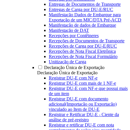
Entregas de Documentos de Transporte
Entregas de Carga por DU-E/RUC
Manifestação Dados de Embarque para
Exportação de um MIC/DTA Pré-ACD
Manifestação de dados de Embarque
Manifestação de DAT
Recepções por Contêineres
Recepções de Documentos de Transporte
Recepções de Carga por DU-E/RUC
Recepções de Nota Fiscal Eletrônica
Recepções de Nota Fiscal Formulário
Unitização de Carga
Declaração Única de Exportação
Declaração Única de Exportação
Registrar DU-E com NF-e
Registrar DU-E com mais de 1 NF-e
Registrar DU-E com NF-e que possui mais
de um item
Registrar DU-E com documento
adicional(Importação ou Exportação)
vinculado ao Item de DU-E
Registrar e Retificar DU-E - Ciente da
análise de pré-registro
Registrar e retificar DU-E com nota