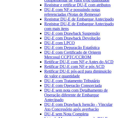
complementar de valor e/ou quantidade
Registrar e retificar DU-E com atributos
DU-E com NF-e possuindo notas
referenciadas (Notas de Remessa)
Registrar DU-E de Embarque Antecipado
Registrar DU-E de Embarque Antecipado
com mais itens
DU-E com Drawback Suspensão
DU-E com Drawback Devolução
DU-E com LPCO
DU-E com Depuração Estatística
DU-E com Certificado de Origem
Mercosul CCPTC/CCROM
Retificar DU-E com NF-e Antes do ACD
Retificar DU-E com NF-e pós ACD
Retificar DU-E pós-acd para diminuição
de valor e quantidade
DU-E com Tratamento Tributário
DU-E com Operação Consorciada
DU-E sem nota com Detalhamento de
Operação diferente de Embarque
Antecipado
DU-E com Drawback Isenção - Vincular
Ato Concessório após averbação
DU-E sem Nota Completa