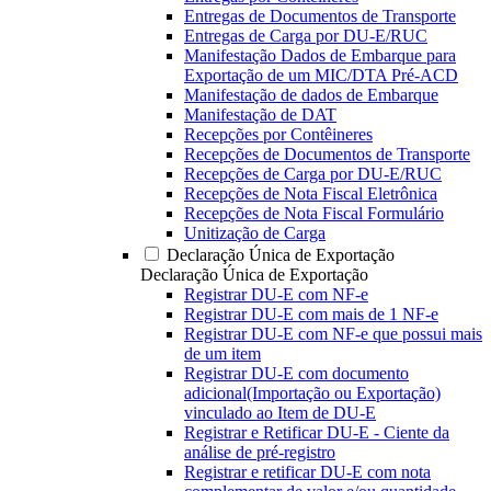
Entregas de Documentos de Transporte
Entregas de Carga por DU-E/RUC
Manifestação Dados de Embarque para
Exportação de um MIC/DTA Pré-ACD
Manifestação de dados de Embarque
Manifestação de DAT
Recepções por Contêineres
Recepções de Documentos de Transporte
Recepções de Carga por DU-E/RUC
Recepções de Nota Fiscal Eletrônica
Recepções de Nota Fiscal Formulário
Unitização de Carga
Declaração Única de Exportação
Declaração Única de Exportação
Registrar DU-E com NF-e
Registrar DU-E com mais de 1 NF-e
Registrar DU-E com NF-e que possui mais
de um item
Registrar DU-E com documento
adicional(Importação ou Exportação)
vinculado ao Item de DU-E
Registrar e Retificar DU-E - Ciente da
análise de pré-registro
Registrar e retificar DU-E com nota