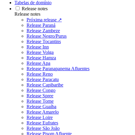
Tabelas de domínio
Release notes
Release notes
Próxima release ↗
Release Paraná
Release Zambeze
Release Negro/Purus
Release Tocantins
Release Inn
Release Volga
Release Hamza
Release Apa
Release Paranapanema Afluentes
Release Reno
Release Paracatu
Release Capibaribe
Release Congo
Release Spree
Release Torne
Release Guaíba
Release Amarelo
Release Loire
Release Eufrates
Release São João
Release Pisom Afluente