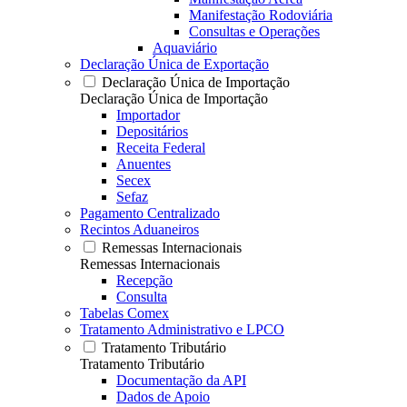
Manifestação Rodoviária
Consultas e Operações
Aquaviário
Declaração Única de Exportação
Declaração Única de Importação
Declaração Única de Importação
Importador
Depositários
Receita Federal
Anuentes
Secex
Sefaz
Pagamento Centralizado
Recintos Aduaneiros
Remessas Internacionais
Remessas Internacionais
Recepção
Consulta
Tabelas Comex
Tratamento Administrativo e LPCO
Tratamento Tributário
Tratamento Tributário
Documentação da API
Dados de Apoio